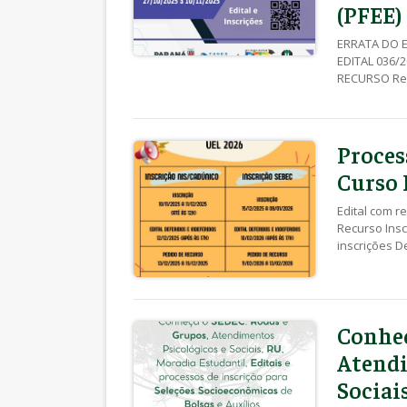
(PFEE)
ERRATA DO E
EDITAL 036/
RECURSO Rec
EDITAL 030/
INDEFERIDAS 
Inscrições –
– Declaração
Proces
Autossuficiê
Curso 
Edital com r
Recurso Insc
inscrições D
Inscrições p
recurso NIS 
Clique aqui 
de inscriçõe
Conheç
NIS – 10/11
Nº 003/2025 
Atendi
II – Declara
Sociai