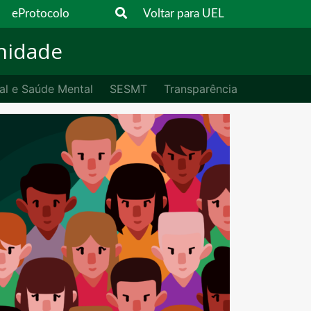
eProtocolo
Voltar para UEL
nidade
al e Saúde Mental
SESMT
Transparência