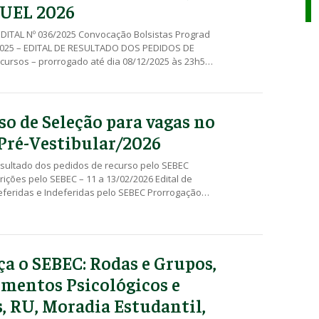
 UEL 2026
DITAL Nº 036/2025 Convocação Bolsistas Prograd
2025 – EDITAL DE RESULTADO DOS PEDIDOS DE
ursos – prorrogado até dia 08/12/2025 às 23h59
2025 – EDITAL DE INSCRIÇÕES DEFERIDAS E
Edital Conjunto SEBEC/Prograd Nº 002/2025
 clique aqui Anexo I – Lista de Documentos Anexo II
 Anexo III – Declaração Individual de
so de Seleção para vagas no
ncia Anexo IV – Declaração de Situação Social
Pré-Vestibular/2026
esultado dos pedidos de recurso pelo SEBEC
rições pelo SEBEC – 11 a 13/02/2026 Edital de
eferidas e Indeferidas pelo SEBEC Prorrogação
elo SEBEC Edital com resultado dos pedidos de
Inscrições pelo SEBEC – 15/12/2025 a 16/01/2026 –
Recurso Inscrições pelo NIS – 13 a 15/12/2025 Edital
s Deferidas e Indeferidas pelo NIS Inscrições pelo
a o SEBEC: Rodas e Grupos,
/2025 a 11/12/2025 EDITAL CONJUNTO SEBEC/PROEX
– Clique aqui Anexo I – Lista de Documentos Anexo
mentos Psicológicos e
ção Anexo III – Declaração de Situação Social
s, RU, Moradia Estudantil,