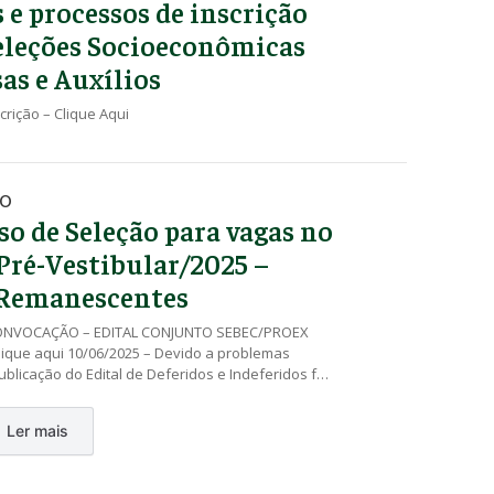
s e processos de inscrição
eleções Socioeconômicas
sas e Auxílios
crição – Clique Aqui
DO
so de Seleção para vagas no
Pré-Vestibular/2025 –
 Remanescentes
CONVOCAÇÃO – EDITAL CONJUNTO SEBEC/PROEX
lique aqui 10/06/2025 – Devido a problemas
publicação do Edital de Deferidos e Indeferidos foi
sendo prevista para o dia 11/06/2025. 02/06/2025
 – Inscrições (somente pelo NIS) EDITAL CONJUNTO
Ler mais
Nº 001/2025 – clique aqui