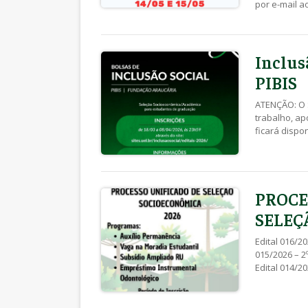
por e-mail 
ATENÇÃO: Ver
SEBEC 011/20
Inscrições d
Aqui Edital [
Inclus
PIBIS
ATENÇÃO: O 
trabalho, ap
ficará dispo
para acessar
dos Recursos
aqui Edital 
PROCE
SELEÇ
Edital 016/2
015/2026 – 2
Edital 014/2
014/2026 – E
– Resultado
11/05/2026 E