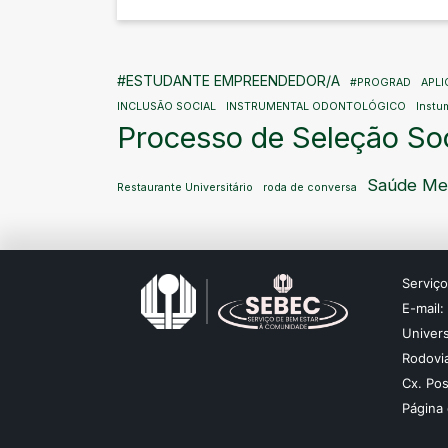
#ESTUDANTE EMPREENDEDOR/A
#PROGRAD
APL
INCLUSÃO SOCIAL
INSTRUMENTAL ODONTOLÓGICO
Instu
Processo de Seleção S
Saúde Me
Restaurante Universitário
roda de conversa
Serviç
E-mail
Univer
Rodovia
Cx. Pos
Página