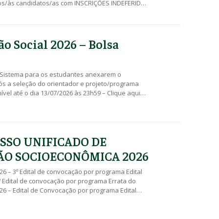
aos/às candidatos/as com INSCRIÇÕES INDEFERIDAS
ifique sua caixa de SPAM/Lixo Eletrônico Edital
26 – Inscrições DEFERIDAS E INDEFERIDAS
e 24/04/2026 até às 10h do dia 04/05/2026 – Clique
…]
ão Social 2026 – Bolsa
Sistema para os estudantes anexarem o
ós a seleção do orientador e projeto/programa
nível até o dia 13/07/2026 às 23h59 – Clique aqui
 o cadastro. Edital SEBEC 018/2026 – Resultado
 Recurso até às 23h59 do dia 01/06/2026 – Clique
SEBEC 017/2026 – Inscrição Deferidas e […]
SSO UNIFICADO DE
ÃO SOCIOECONÔMICA 2026
026 – 3º Edital de convocação por programa Edital
º Edital de convocação por programa Errata do
026 – Edital de Convocação por programa Edital
dital de Convocação por programa Edital 013/2026
 dos Recursos Pedido de Recurso 05/05/2026 a
dital 010/2026 – Inscrições Deferidas e Indeferidas