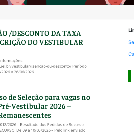
Li
ÃO /DESCONTO DA TAXA
SCRIÇÃO DO VESTIBULAR
Se
Ca
 informações:
s.uel.br/vestibular/isencao-ou-desconto/ Período:
/2026 a 26/06/2026
so de Seleção para vagas no
Pré-Vestibular 2026 –
 Remanescentes
 012/2026 – Resultado dos Pedidos de Recurso
CURSO: De 09 a 10/05/2026 – Pelo link enviado