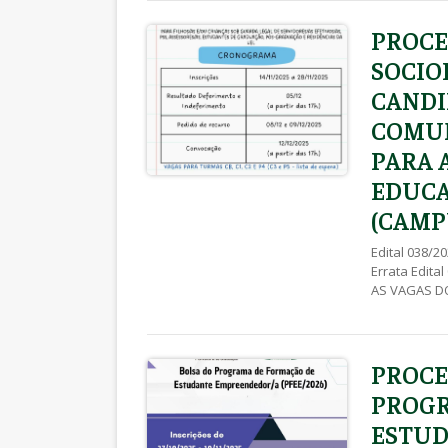
[…]
PROCE
SOCIO
CANDI
COMUN
PARA 
EDUCA
(CAMPU
Edital 038/
Errata Edit
AS VAGAS DO
(CAMPUS E H
AS VAGAS DO
(CAMPUS E HU
PROCE
PROGR
ESTUD