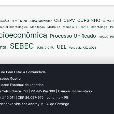
CEI
CEPV
CURSINHO
ICAÇÃO
BEM-ESTAR
Bolsa Santander
Curso Es
mental Odontológico
Meditação
MORADIA
Moradia Estudantil
Odontologia
PA
ocioeconômica
Processo Unificado
PROEX
P
SEBEC
UEL
ntal
SUBSIDIO RU
Vestibular UEL 2023
o de Bem Estar à Comunidade
: sebec@uel.br
sidade Estadual de Londrina
 Celso Garcia Cid | PR 445 Km 380 | Campus Universitário
tal 10.011 | CEP 86.057-970 | Londrina - PR
 desenvolvida por Andrey M. G. de Camargo