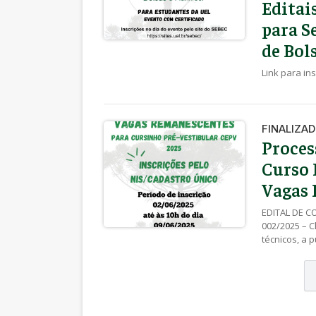
Editai
para S
de Bol
Link para ins
FINALIZA
Proces
Curso 
Vagas
EDITAL DE 
002/2025 – C
técnicos, a 
prorrogada, 
a 09/06/2025
SEBEC/PROEX 