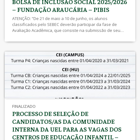
BOLSA DE INCLUSÃO SOCIAL 2025/2026
– FUNDAÇÃO ARAUCÁRIA – PIBIS
ATENÇÃO: “De 21 de maio a 10 de junho, os alunos
classificados pelo SEBEC deverão participar da fase de
Avaliação Acadêmica, que consiste na submissão de seu
projeto e plano de trabalho e indicação do orientador. Todas
as instruções e demais etapas os alunos deverão
acompanhar pelo endereço: sites.uel.br/inclusaosocial ” .
Edital 016/2025 – Torna público resultado das análises dos
recursos solicitados – 10h 20/05/2025 Recursos para
inscrições indeferidas – A partir das 10h do dia 05/05/2025
até as 23h59 do dia 07/05/2025 Edital 015/2025 – Torna
público resultado das inscrições deferidas e indeferidas de
inscrições realizadas por meio do Edital
PROPPG/PROEX/Prograd/SEBEC […]
FINALIZADO
PROCESSO DE SELEÇÃO DE
CANDIDATOS/AS DA COMUNIDADE
INTERNA DA UEL PARA AS VAGAS DOS
CENTROS DE EDUCAÇÃO INFANTIL –