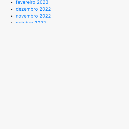
fevereiro 2023
dezembro 2022
novembro 2022
outubro 2022
setembro 2022
agosto 2022
julho 2022
maio 2022
abril 2022
março 2022
fevereiro 2022
NOTÍCIAS
Moradia Estudantil
Notícias
Processo de Seleção Socioeconômica
Restaurante Universitário