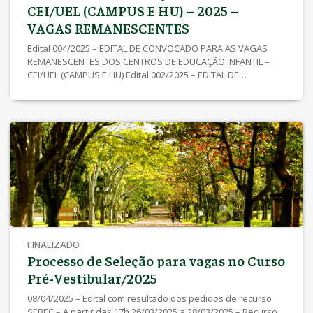
CEI/UEL (CAMPUS E HU) – 2025 –
VAGAS REMANESCENTES
Edital 004/2025 – EDITAL DE CONVOCADO PARA AS VAGAS
REMANESCENTES DOS CENTROS DE EDUCAÇÃO INFANTIL –
CEI/UEL (CAMPUS E HU) Edital 002/2025 – EDITAL DE
INSCRIÇÕES DEFERIDAS E INDEFERIDAS PARA AS VAGAS
REMANESCENTES DOS CENTROS DE EDUCAÇÃO INFANTIL –
CEI/UEL (CAMPUS E HU) Link de Inscrição para Estudantes –
Clique Aqui Link de Inscrição para Servidores/as – (Agente
Universitário e Docentes) – Clique Aqui Edital de Abertura
SEBEC / UEL Nº 001/2025 – Com as normas e critérios para
realização do processo – Clique Aqui
FINALIZADO
Processo de Seleção para vagas no Curso
Pré-Vestibular/2025
08/04/2025 – Edital com resultado dos pedidos de recurso
SEBEC – A partir das 17h 26/03/2025 a 28/03/2025 – Recurso