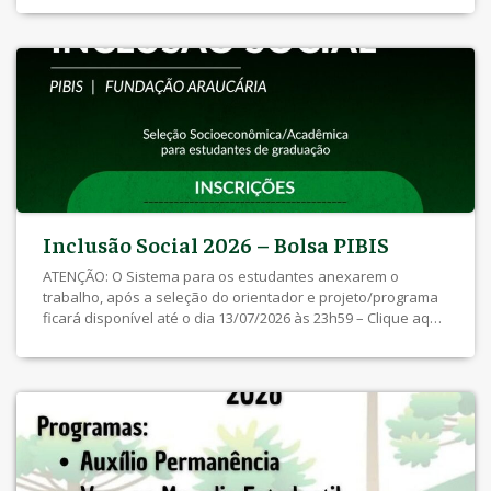
Eletrônico Edital SEBEC 011/2026 – Inscrições DEFERIDAS E
INDEFERIDAS Inscrições de 24/04/2026 até às 10h do dia
04/05/2026 – Clique Aqui Edital […]
Inclusão Social 2026 – Bolsa PIBIS
ATENÇÃO: O Sistema para os estudantes anexarem o
trabalho, após a seleção do orientador e projeto/programa
ficará disponível até o dia 13/07/2026 às 23h59 – Clique aqui
para acessar o cadastro. Edital SEBEC 018/2026 – Resultado
dos Recursos Recurso até às 23h59 do dia 01/06/2026 –
Clique aqui Edital SEBEC 017/2026 – Inscrição Deferidas e […]