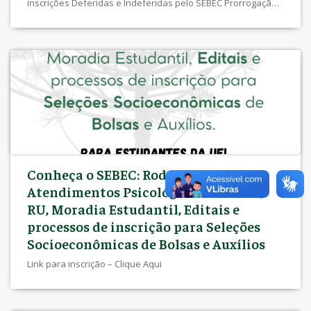
inscrições Deferidas e Indeferidas pelo SEBEC Prorrogação
Inscrições pelo SEBEC Edital com resultado dos pedidos de
recurso NIS Inscrições pelo SEBEC – 15/12/2025 a 16/01/2026
– Clique aqui Recurso Inscrições pelo NIS – 13 a 15/12/2025
Edital de inscrições Deferidas e Indeferidas pelo NIS
Inscrições pelo NIS – 10/11/2025 a 11/12/2025 EDITAL
CONJUNTO SEBEC/PROEX Nº 003/2025 – Clique aqui Anexo I –
Lista de Documentos Anexo II – Declaração Anexo III –
Declaração de Situação Social
Conheça o SEBEC: Rodas e Grupos,
Atendimentos Psicológicos e Sociais,
RU, Moradia Estudantil, Editais e
processos de inscrição para Seleções
Socioeconômicas de Bolsas e Auxílios
Link para inscrição – Clique Aqui