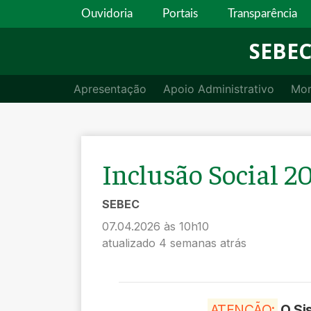
Ouvidoria
Portais
Transparência
SEBE
Apresentação
Apoio Administrativo
Mor
Inclusão Social 2
SEBEC
07.04.2026 às 10h10
atualizado 4 semanas atrás
ATENÇÃO:
O
Si