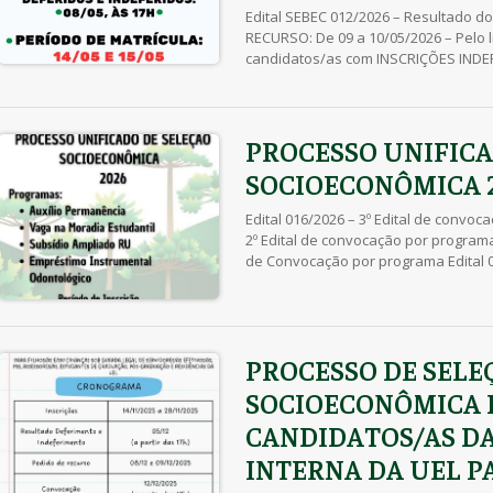
Edital SEBEC 012/2026 – Resultado 
RECURSO: De 09 a 10/05/2026 – Pelo l
candidatos/as com INSCRIÇÕES INDE
caixa de SPAM/Lixo Eletrônico Edital 
DEFERIDAS E INDEFERIDAS Inscrições 
04/05/2026 – Clique Aqui Edital […]
PROCESSO UNIFICA
SOCIOECONÔMICA 
Edital 016/2026 – 3º Edital de convoc
2º Edital de convocação por programa 
de Convocação por programa Edital 0
por programa Edital 013/2026 – Resu
Recurso 05/05/2026 a 11/05/2026 Edit
e Indeferidas […]
PROCESSO DE SELE
SOCIOECONÔMICA 
CANDIDATOS/AS D
INTERNA DA UEL P