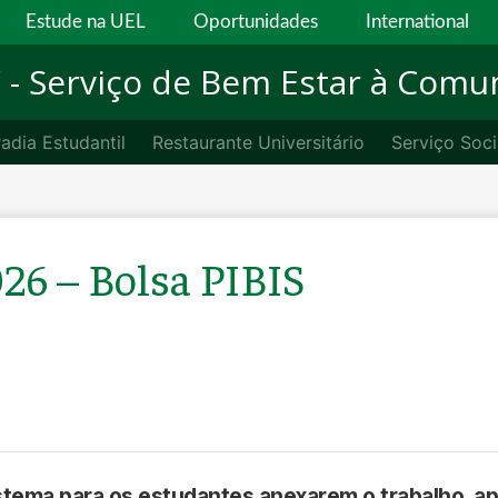
Estude na UEL
Oportunidades
International
C
- Serviço de Bem Estar à Comu
adia Estudantil
Restaurante Universitário
Serviço Soci
026 – Bolsa PIBIS
stema para os estudantes anexarem o trabalho, ap