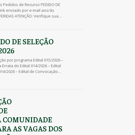
dos Pedidos de Recurso PEDIDO DE
ink enviado por e-mail aos/às
FERIDAS ATENÇÃO: Verifique sua
SEBEC 011/2026 – Inscrições
de 24/04/2026 até às 10h do dia
DO DE SELEÇÃO
2026
ação por programa Edital 015/2026 –
Errata do Edital 014/2026 – Edital
14/2026 – Edital de Convocação
ltado dos Recursos Pedido de
al 010/2026 – Inscrições Deferidas
ÇÃO
DE
A COMUNIDADE
ARA AS VAGAS DOS