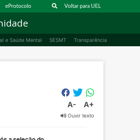
eProtocolo
Voltar para UEL
nidade
al e Saúde Mental
SESMT
Transparência
A-
A+
Ouvir texto
ós a seleção do