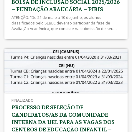
BOLSA DE INCLUSÃO SOCIAL 2025/2026
– FUNDAÇÃO ARAUCÁRIA – PIBIS
ATENÇÃO: “De 21 de maio a 10 de junho, os alunos
classificados pelo SEBEC deverão participar da fase de
Avaliação Acadêmica, que consiste na submissão de seu
projeto e plano de trabalho e indicação do orientador. Todas
as instruções e demais etapas os alunos deverão
acompanhar pelo endereço: sites.uel.br/inclusaosocial ” .
Edital 016/2025 – Torna público resultado das análises dos
recursos solicitados – 10h 20/05/2025 Recursos para
inscrições indeferidas – A partir das 10h do dia 05/05/2025
até as 23h59 do dia 07/05/2025 Edital 015/2025 – Torna
público resultado das inscrições deferidas e indeferidas de
inscrições realizadas por meio do Edital
PROPPG/PROEX/Prograd/SEBEC […]
FINALIZADO
PROCESSO DE SELEÇÃO DE
CANDIDATOS/AS DA COMUNIDADE
INTERNA DA UEL PARA AS VAGAS DOS
CENTROS DE EDUCAÇÃO INFANTIL –