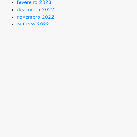
fevereiro 2023
dezembro 2022
novembro 2022
outubro 2022
setembro 2022
agosto 2022
julho 2022
maio 2022
abril 2022
março 2022
fevereiro 2022
NOTÍCIAS
Moradia Estudantil
Notícias
Processo de Seleção Socioeconômica
Restaurante Universitário