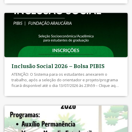
Eletrônico Edital SEBEC 011/2026 – Inscrições DEFERIDAS E
INDEFERIDAS Inscrições de 24/04/2026 até às 10h do dia
04/05/2026 – Clique Aqui Edital […]
Inclusão Social 2026 – Bolsa PIBIS
ATENÇÃO: O Sistema para os estudantes anexarem o
trabalho, após a seleção do orientador e projeto/programa
ficará disponível até o dia 13/07/2026 às 23h59 – Clique aqui
para acessar o cadastro. Edital SEBEC 018/2026 – Resultado
dos Recursos Recurso até às 23h59 do dia 01/06/2026 –
Clique aqui Edital SEBEC 017/2026 – Inscrição Deferidas e […]