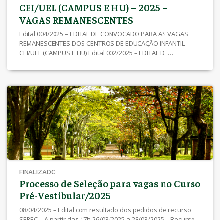
CEI/UEL (CAMPUS E HU) – 2025 –
VAGAS REMANESCENTES
Edital 004/2025 – EDITAL DE CONVOCADO PARA AS VAGAS
REMANESCENTES DOS CENTROS DE EDUCAÇÃO INFANTIL –
CEI/UEL (CAMPUS E HU) Edital 002/2025 – EDITAL DE
INSCRIÇÕES DEFERIDAS E INDEFERIDAS PARA AS VAGAS
REMANESCENTES DOS CENTROS DE EDUCAÇÃO INFANTIL –
CEI/UEL (CAMPUS E HU) Link de Inscrição para Estudantes –
Clique Aqui Link de Inscrição para Servidores/as – (Agente
Universitário e Docentes) – Clique Aqui Edital de Abertura
SEBEC / UEL Nº 001/2025 – Com as normas e critérios para
realização do processo – Clique Aqui
FINALIZADO
Processo de Seleção para vagas no Curso
Pré-Vestibular/2025
08/04/2025 – Edital com resultado dos pedidos de recurso
SEBEC – A partir das 17h 26/03/2025 a 28/03/2025 – Recurso