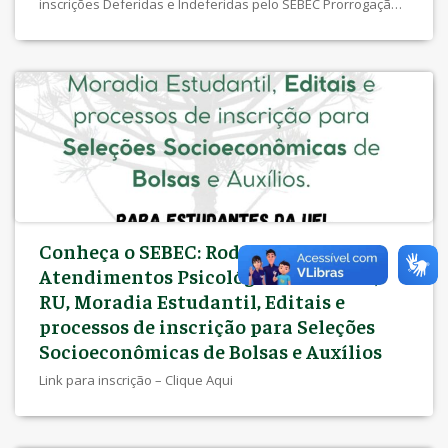
inscrições Deferidas e Indeferidas pelo SEBEC Prorrogação
Inscrições pelo SEBEC Edital com resultado dos pedidos de
recurso NIS Inscrições pelo SEBEC – 15/12/2025 a 16/01/2026
– Clique aqui Recurso Inscrições pelo NIS – 13 a 15/12/2025
Edital de inscrições Deferidas e Indeferidas pelo NIS
Inscrições pelo NIS – 10/11/2025 a 11/12/2025 EDITAL
CONJUNTO SEBEC/PROEX Nº 003/2025 – Clique aqui Anexo I –
Lista de Documentos Anexo II – Declaração Anexo III –
Declaração de Situação Social
Conheça o SEBEC: Rodas e Grupos,
Atendimentos Psicológicos e Sociais,
RU, Moradia Estudantil, Editais e
processos de inscrição para Seleções
Socioeconômicas de Bolsas e Auxílios
Link para inscrição – Clique Aqui