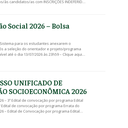
aos/às candidatos/as com INSCRIÇÕES INDEFERIDAS
ifique sua caixa de SPAM/Lixo Eletrônico Edital
26 – Inscrições DEFERIDAS E INDEFERIDAS
e 24/04/2026 até às 10h do dia 04/05/2026 – Clique
…]
ão Social 2026 – Bolsa
Sistema para os estudantes anexarem o
ós a seleção do orientador e projeto/programa
nível até o dia 13/07/2026 às 23h59 – Clique aqui
 o cadastro. Edital SEBEC 018/2026 – Resultado
 Recurso até às 23h59 do dia 01/06/2026 – Clique
SEBEC 017/2026 – Inscrição Deferidas e […]
SSO UNIFICADO DE
ÃO SOCIOECONÔMICA 2026
026 – 3º Edital de convocação por programa Edital
º Edital de convocação por programa Errata do
026 – Edital de Convocação por programa Edital
dital de Convocação por programa Edital 013/2026
 dos Recursos Pedido de Recurso 05/05/2026 a
dital 010/2026 – Inscrições Deferidas e Indeferidas