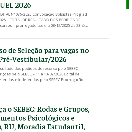
 UEL 2026
DITAL Nº 036/2025 Convocação Bolsistas Prograd
2025 – EDITAL DE RESULTADO DOS PEDIDOS DE
ursos – prorrogado até dia 08/12/2025 às 23h59
2025 – EDITAL DE INSCRIÇÕES DEFERIDAS E
Edital Conjunto SEBEC/Prograd Nº 002/2025
 clique aqui Anexo I – Lista de Documentos Anexo II
 Anexo III – Declaração Individual de
so de Seleção para vagas no
ncia Anexo IV – Declaração de Situação Social
Pré-Vestibular/2026
esultado dos pedidos de recurso pelo SEBEC
rições pelo SEBEC – 11 a 13/02/2026 Edital de
eferidas e Indeferidas pelo SEBEC Prorrogação
elo SEBEC Edital com resultado dos pedidos de
Inscrições pelo SEBEC – 15/12/2025 a 16/01/2026 –
Recurso Inscrições pelo NIS – 13 a 15/12/2025 Edital
s Deferidas e Indeferidas pelo NIS Inscrições pelo
a o SEBEC: Rodas e Grupos,
/2025 a 11/12/2025 EDITAL CONJUNTO SEBEC/PROEX
– Clique aqui Anexo I – Lista de Documentos Anexo
mentos Psicológicos e
ção Anexo III – Declaração de Situação Social
s, RU, Moradia Estudantil,