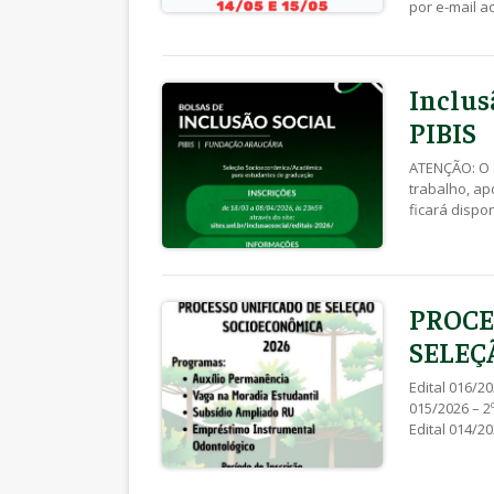
por e-mail 
ATENÇÃO: Ver
SEBEC 011/20
Inscrições d
Aqui Edital [
Inclus
PIBIS
ATENÇÃO: O 
trabalho, ap
ficará dispo
para acessar
dos Recursos
aqui Edital 
PROCE
SELEÇ
Edital 016/2
015/2026 – 2
Edital 014/2
014/2026 – E
– Resultado
11/05/2026 E