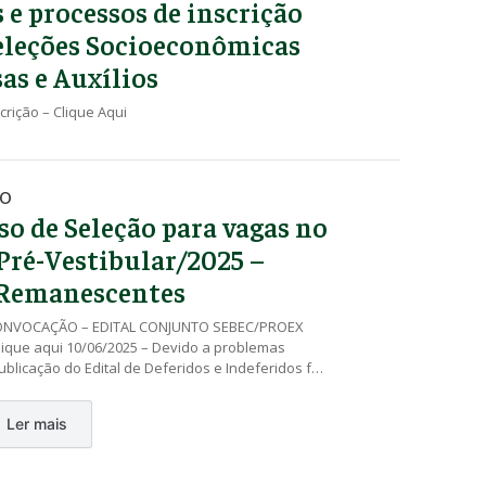
s e processos de inscrição
eleções Socioeconômicas
sas e Auxílios
crição – Clique Aqui
DO
so de Seleção para vagas no
Pré-Vestibular/2025 –
 Remanescentes
CONVOCAÇÃO – EDITAL CONJUNTO SEBEC/PROEX
lique aqui 10/06/2025 – Devido a problemas
publicação do Edital de Deferidos e Indeferidos foi
sendo prevista para o dia 11/06/2025. 02/06/2025
 – Inscrições (somente pelo NIS) EDITAL CONJUNTO
Ler mais
Nº 001/2025 – clique aqui