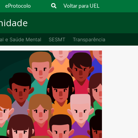
eProtocolo
Voltar para UEL
nidade
al e Saúde Mental
SESMT
Transparência