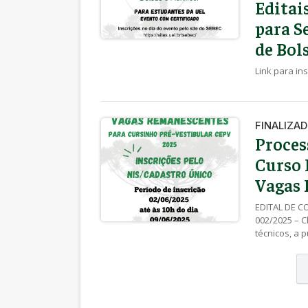
Editai
para S
de Bol
Link para ins
FINALIZA
Proces
Curso 
Vagas
EDITAL DE 
002/2025 – C
técnicos, a 
prorrogada, 
a 09/06/2025
SEBEC/PROEX 