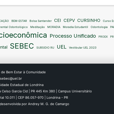
CEI
CEPV
CURSINHO
ICAÇÃO
BEM-ESTAR
Bolsa Santander
Curso Es
mental Odontológico
Meditação
MORADIA
Moradia Estudantil
Odontologia
PA
ocioeconômica
Processo Unificado
PROEX
P
SEBEC
UEL
ntal
SUBSIDIO RU
Vestibular UEL 2023
o de Bem Estar à Comunidade
: sebec@uel.br
sidade Estadual de Londrina
 Celso Garcia Cid | PR 445 Km 380 | Campus Universitário
tal 10.011 | CEP 86.057-970 | Londrina - PR
 desenvolvida por Andrey M. G. de Camargo