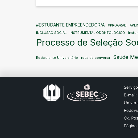
#ESTUDANTE EMPREENDEDOR/A
#PROGRAD
APL
INCLUSÃO SOCIAL
INSTRUMENTAL ODONTOLÓGICO
Instu
Processo de Seleção S
Saúde Me
Restaurante Universitário
roda de conversa
Serviç
E-mail
Univer
Rodovia
Cx. Pos
Página