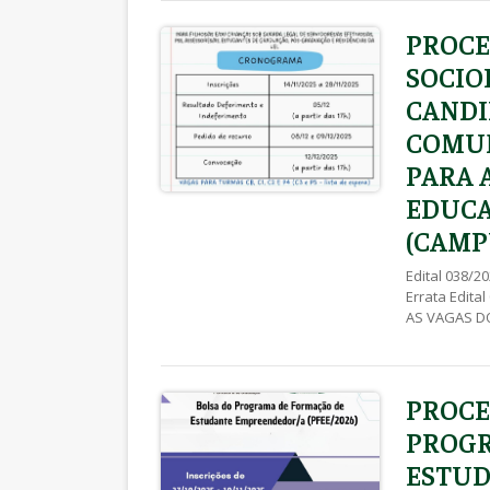
[…]
PROCE
SOCIO
CANDI
COMUN
PARA 
EDUCA
(CAMPU
Edital 038/
Errata Edit
AS VAGAS DO
(CAMPUS E H
AS VAGAS DO
(CAMPUS E HU
PROCE
PROGR
ESTUD