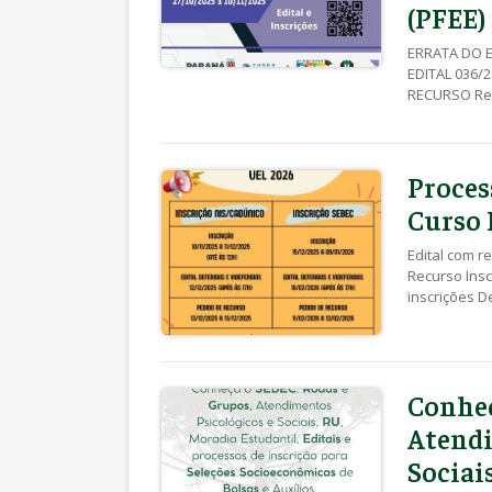
(PFEE)
ERRATA DO E
EDITAL 036/
RECURSO Rec
EDITAL 030/
INDEFERIDAS 
Inscrições –
– Declaração
Proces
Autossuficiê
Curso 
Edital com r
Recurso Insc
inscrições D
Inscrições p
recurso NIS 
Clique aqui 
de inscriçõe
Conheç
NIS – 10/11
Nº 003/2025 
Atendi
II – Declara
Sociai