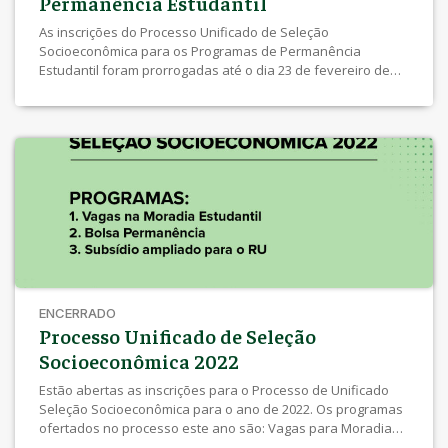
Permanência Estudantil
As inscrições do Processo Unificado de Seleção
Socioeconômica para os Programas de Permanência
Estudantil foram prorrogadas até o dia 23 de fevereiro de
2022, às 12 horas. Os estudantes de graduação e pós-
graduação da UEL, regularmente matriculados, podem se
inscrever acessando o formulário disponível na Página do
SEBEC ou por este link. A seleção oferta […]
ENCERRADO
Processo Unificado de Seleção
Socioeconômica 2022
Estão abertas as inscrições para o Processo de Unificado
Seleção Socioeconômica para o ano de 2022. Os programas
ofertados no processo este ano são: Vagas para Moradia
Estudantil Bolsa Permanência Subsídio Ampliado para o RU