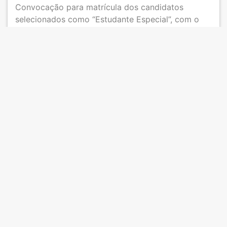
Convocação para matrícula dos candidatos
selecionados como “Estudante Especial”, com o
início no primeiro semestre de 2026.
,
,
CAPES
MESTRADO E DOUTORADO
PÓS-
GRADUAÇÃO
Edital PROPPG – 08/2026
Publicado em 5 de março de 2026 · 11h36
Resultado da Distribuição de Bolsas Bolsas de
Mestrado e Doutorado Institucionais.
INICIAÇÃO CIENTÍFICA JÚNIOR
Edital ProPPG 03/2026
Publicado em 3 de março de 2026 · 15h44
Edital de Iniciação Científica Júnior 2026 ― para