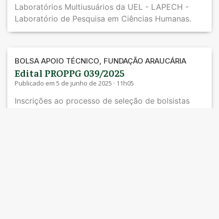
Laboratórios Multiusuários da UEL - LAPECH -
Laboratório de Pesquisa em Ciências Humanas.
,
BOLSA APOIO TÉCNICO
FUNDAÇÃO ARAUCÁRIA
Edital PROPPG 039/2025
Publicado em 5 de junho de 2025 · 11h05
Inscrições ao processo de seleção de bolsistas
técnico para o Núcleo de Design e Fabricação
Digital do Hospital Universitário da UEL (Fab.i HU)
,
FUNDAÇÃO ARAUCÁRIA
PESQUISA
Edital PROPPG – 28/2025
Publicado em 7 de maio de 2025 · 17h05
RESULTADO FINAL de classificados a Bolsas de
Apoio Técnico para atuar no Escritório de