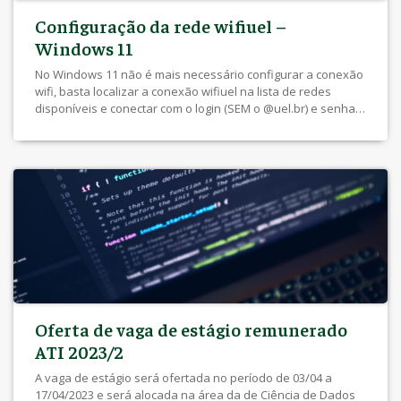
Configuração da rede wifiuel –
Windows 11
No Windows 11 não é mais necessário configurar a conexão
wifi, basta localizar a conexão wifiuel na lista de redes
disponíveis e conectar com o login (SEM o @uel.br) e senha
do e-mail. Caso o notebook já esteja configurado mas
apresenta problemas para digitar o login e senha na tela de
conexão, a tela fica […]
Oferta de vaga de estágio remunerado
ATI 2023/2
A vaga de estágio será ofertada no período de 03/04 a
17/04/2023 e será alocada na área da de Ciência de Dados