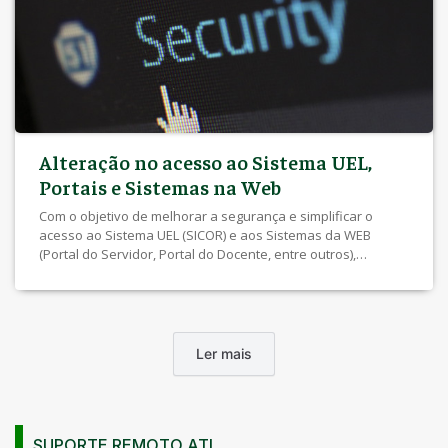
cadastro de uma nova senha para acesso ao portal do docente.
Acesse seu e-mail para prosseguir. 5- Ao abrir o “link” que foi envi
para seu e-mail, abrirá uma janela para cadastro da […]
Alteração no acesso ao Sistema UEL,
Portais e Sistemas na Web
Com o objetivo de melhorar a segurança e simplificar o
acesso ao Sistema UEL (SICOR) e aos Sistemas da WEB
(Portal do Servidor, Portal do Docente, entre outros),
informamos que haverá mudanças que serão aplicadas na
autenticação do serviços (Chapa Funcional e senha) de
servidores da Carreira Docente, Técnica e Usuários
Especiais nos sistemas a partir do dia 21/11/2022:
Ler mais
SUPORTE REMOTO ATI