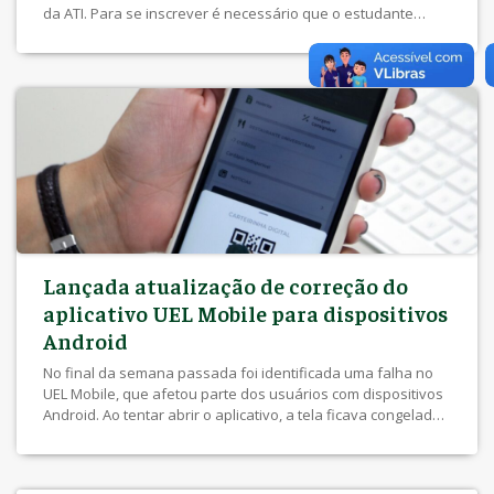
da ATI. Para se inscrever é necessário que o estudante
esteja com o cadastro ativo e atualizado na Central de
Estágio (Central de Estágio > Estudante > Cadastro do
Estudante/Atualização do Cadastro). Após […]
Lançada atualização de correção do
aplicativo UEL Mobile para dispositivos
Android
No final da semana passada foi identificada uma falha no
UEL Mobile, que afetou parte dos usuários com dispositivos
Android. Ao tentar abrir o aplicativo, a tela ficava congelada
aanimação de abertura, sem prosseguir para a tela inicial.
Hoje foi lançada uma nova atualização para corrigir o erro.
Os usuários devem acessar a Play Store […]