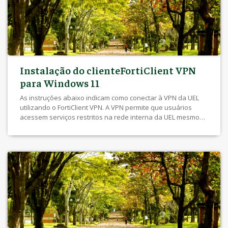
Instalação do clienteFortiClient VPN
para Windows 11
As instruções abaixo indicam como conectar à VPN da UEL
utilizando o FortiClient VPN. A VPN permite que usuários
acessem serviços restritos na rede interna da UEL mesmo
quando o acesso ocorre fora da universidade. Este recurso
está disponível a servidores, estudantes e docentes da
universidade. Este manual está disponível na versão
impressa e versão […]