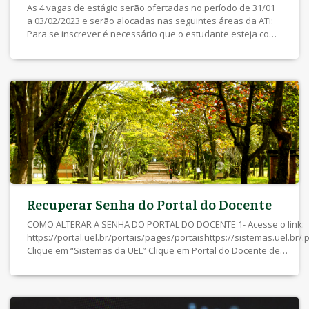
As 4 vagas de estágio serão ofertadas no período de 31/01
a 03/02/2023 e serão alocadas nas seguintes áreas da ATI:
Para se inscrever é necessário que o estudante esteja com
o cadastro ativo e atualizado na Central de Estágio (Central
de Estágio > Estudante > Cadastro do Estudante/Atualização
do Cadastro). Após a verificação desses itens, o estudante
deve acessar a vaga de interesse e se candidatar (o
candidato deve inserir o CPF e a senha utilizada para
acessar a Central de Estágio e clicar em “candidatar-se”). É
possível se inscrever para múltiplas vagas. Detalhes sobre
como é o estágio na […]
Recuperar Senha do Portal do Docente
COMO ALTERAR A SENHA DO PORTAL DO DOCENTE 1- Acesse o link:
https://portal.uel.br/portais/pages/portaishttps://sistemas.uel.br/.
Clique em “Sistemas da UEL” Clique em Portal do Docente de
graduação ou de Pós-Graduação Clique em “Entrar” (canto superio
direito) indicado na seta laranja. 2- Clique em “Esqueceu sua senh
3- Informe a sua Chapa funcional e confirme no botão OK. 4- O
sistema enviará para seu e-mail pessoal da UEL um link para