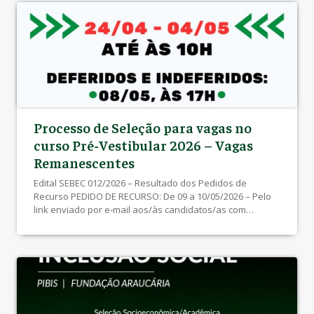
Processo de Seleção para vagas no
curso Pré-Vestibular 2026 – Vagas
Remanescentes
Edital SEBEC 012/2026 – Resultado dos Pedidos de
Recurso PEDIDO DE RECURSO: De 09 a 10/05/2026 – Pelo
link enviado por e-mail aos/às candidatos/as com
INSCRIÇÕES INDEFERIDAS ATENÇÃO: Verifique sua caixa
de SPAM/Lixo Eletrônico Edital SEBEC 011/2026 –
Inscrições DEFERIDAS E INDEFERIDAS Inscrições de
24/04/2026 até às 10h do dia 04/05/2026 – Clique Aqui
Edital […]