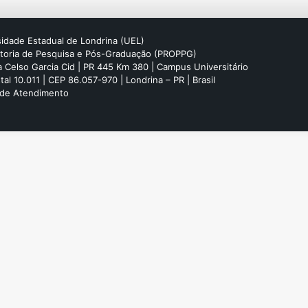
idade Estadual de Londrina (UEL)
itoria de Pesquisa e Pós-Graduação (PROPPG)
 Celso Garcia Cid | PR 445 Km 380 | Campus Universitário
tal 10.011 | CEP 86.057-970 | Londrina – PR | Brasil
 de Atendimento