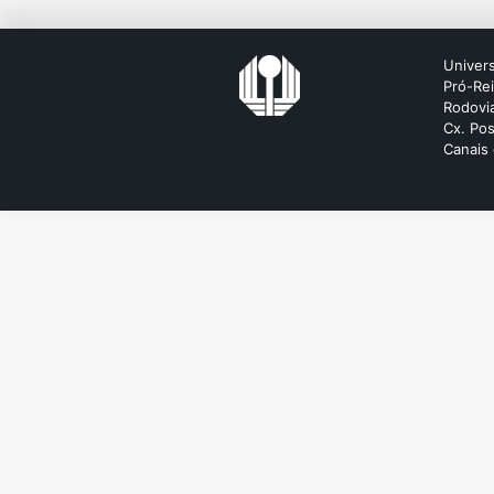
Univers
Pró-Re
Rodovia
Cx. Pos
Canais