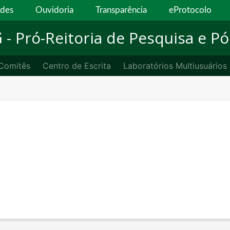
ades
Ouvidoria
Transparência
eProtocolo
G
- Pró-Reitoria de Pesquisa e 
Comitês
Centro de Escrita
Laboratórios Multiusuários