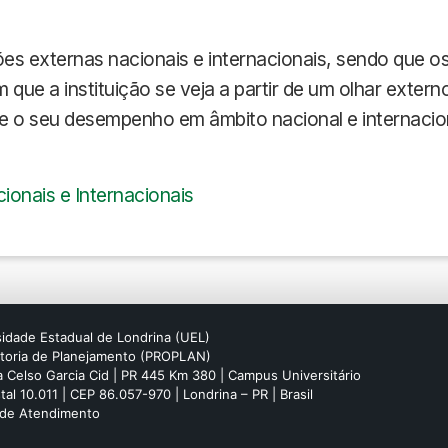
es externas nacionais e internacionais, sendo que o
m que a instituição se veja a partir de um olhar exter
 o seu desempenho em âmbito nacional e internacion
ionais e Internacionais
idade Estadual de Londrina (UEL)
itoria de Planejamento (PROPLAN)
 Celso Garcia Cid | PR 445 Km 380 | Campus Universitário
tal 10.011 | CEP 86.057-970 | Londrina – PR | Brasil
 de Atendimento