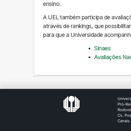
ensino.
A UEL também participa de avaliaçõ
através de rankings, que possibilita
para que a Universidade acompanhe
Sinaes
Avaliações Nac
Univers
Pró-Re
Rodovia
Cx. Pos
Canais