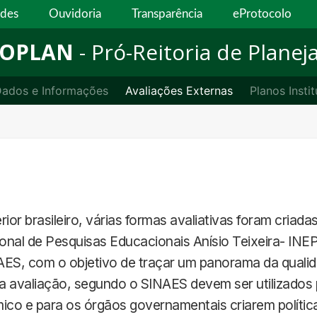
ades
Ouvidoria
Transparência
eProtocolo
ROPLAN
- Pró-Reitoria de Plane
ados e Informações
Avaliações Externas
Planos Instit
ior brasileiro, várias formas avaliativas foram criadas
onal de Pesquisas Educacionais Anísio Teixeira- INEP
AES, com o objetivo de traçar um panorama da qualida
a avaliação, segundo o SINAES devem ser utilizados p
ico e para os órgãos governamentais criarem política