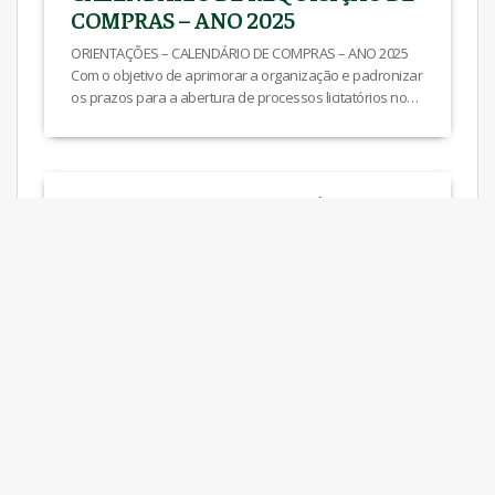
COMPRAS – ANO 2025
ORIENTAÇÕES – CALENDÁRIO DE COMPRAS – ANO 2025
Com o objetivo de aprimorar a organização e padronizar
os prazos para a abertura de processos licitatórios no
ano de 2025, disponibilizamos as DATAS-LIMITE para
emissão e autorização das requisições. Adotamos o
calendário para: I) Aperfeiçoar o fluxo dos processos
licitatórios; II) Otimizar as compras integradas entre […]
OF.CIRC.PROAF 001-2024 –
Serviços de Hospedagem
OF.CIRC.PROAF 001-2024 – Serviços de Hospedagem
Ver mais
Passagens áreas