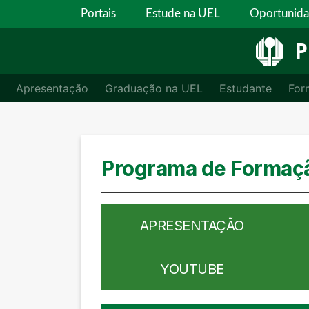
Portais
Estude na UEL
Oportunid
P
Apresentação
Graduação na UEL
Estudante
For
Programa de Formaçã
APRESENTAÇÃO
YOUTUBE