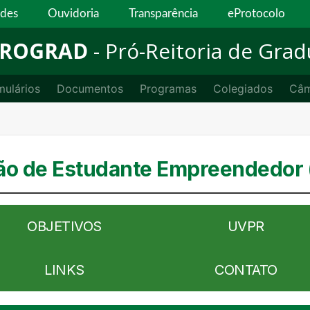
ades
Ouvidoria
Transparência
eProtocolo
ROGRAD
- Pró-Reitoria de Gra
mulários
Documentos
Programas
Colegiados
Câm
o de Estudante Empreendedor 
OBJETIVOS
UVPR
LINKS
CONTATO