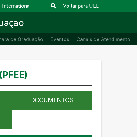
International
Voltar para UEL
duação
ara de Graduação
Eventos
Canais de Atendimento
(PFEE)
DOCUMENTOS