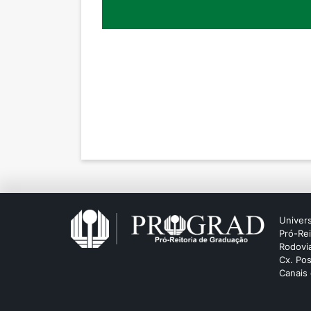
Univers
Pró-Re
Rodovia
Cx. Pos
Canais