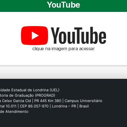
YouTube
clique na imagem para acessar
idade Estadual de Londrina (UEL)
itoria de Graduação (PROGRAD)
 Celso Garcia Cid | PR 445 Km 380 | Campus Universitário
tal 10.011 | CEP 86.057-970 | Londrina – PR | Brasil
 de Atendimento