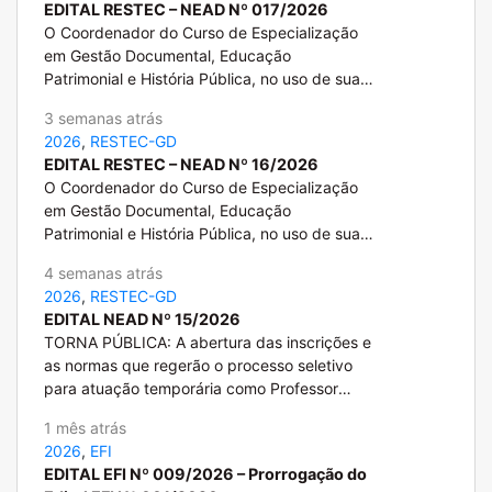
EDITAL RESTEC – NEAD Nº 017/2026
O Coordenador do Curso de Especialização
em Gestão Documental, Educação
Patrimonial e História Pública, no uso de suas
atribuições, torna público o Edital de
3 semanas atrás
Resultado Final e Convocação, referente aos
2026
,
RESTEC-GD
Editais RESTEC-Nead nº 017 e 24/2026.
EDITAL RESTEC – NEAD Nº 16/2026
O Coordenador do Curso de Especialização
em Gestão Documental, Educação
Patrimonial e História Pública, no uso de suas
atribuições, torna pública homologação das
4 semanas atrás
inscrições do processo seletivo para
2026
,
RESTEC-GD
professor auxiliar conforme Edital
EDITAL NEAD Nº 15/2026
Restec/Nead nº 015/2026.
TORNA PÚBLICA: A abertura das inscrições e
as normas que regerão o processo seletivo
para atuação temporária como Professor
Auxiliar no Curso de Especialização em
1 mês atrás
Gestão Documental, Educação Patrimonial e
2026
,
EFI
História Pública - RESTEC, da Universidade
EDITAL EFI Nº 009/2026 – Prorrogação do
Estadual de Londrina.