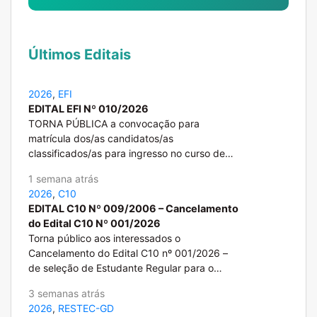
Últimos Editais
2026
,
EFI
EDITAL EFI Nº 010/2026
TORNA PÚBLICA a convocação para
matrícula dos/as candidatos/as
classificados/as para ingresso no curso de
Especialização em Educação Física Inclusiva,
1 semana atrás
a ter início agosto de 2026. A relação dos/as
2026
,
C10
candidatos/as selecionados/as, cujas
EDITAL C10 Nº 009/2006 – Cancelamento
inscrições foram abertas por meio do Edital
do Edital C10 Nº 001/2026
EFI nº 001/2026, apresenta-se em ordem
Torna público aos interessados o
alfabética por polo.
Cancelamento do Edital C10 nº 001/2026 –
de seleção de Estudante Regular para o
ingresso no Curso de PósGraduação Lato
3 semanas atrás
sensu em Ensino de Ciências “Ciência é 10
2026
,
RESTEC-GD