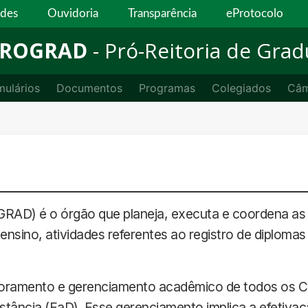
ades
Ouvidoria
Transparência
eProtocolo
ROGRAD
- Pró-Reitoria de Gra
mulários
Documentos
Programas
Colegiados
Câm
RAD) é o órgão que planeja, executa e coordena as 
 ensino, atividades referentes ao registro de diplomas
oramento e gerenciamento acadêmico de todos os Cu
stância (EaD). Esse gerenciamento implica a efetiva