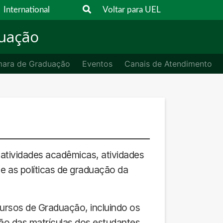
International
Voltar para UEL
duação
ara de Graduação
Eventos
Canais de Atendimento
atividades acadêmicas, atividades
 e as políticas de graduação da
rsos de Graduação, incluindo os
ção das matrículas dos estudantes