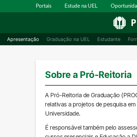
Portais
Estude na UEL
Oportunid
P
Apresentação
Graduação na UEL
Estudante
For
Sobre a Pró-Reitoria
A Pró-Reitoria de Graduação (PROG
relativas a projetos de pesquisa em
Universidade.
É responsável também pelo assess
cursos presenciais e Educação a Di