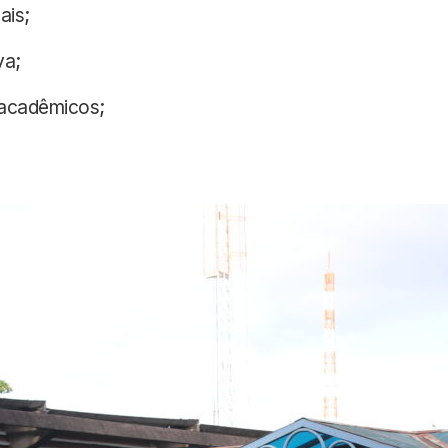
ais;
va;
 acadêmicos;