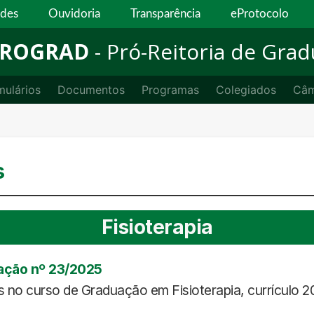
ades
Ouvidoria
Transparência
eProtocolo
ROGRAD
- Pró-Reitoria de Gra
mulários
Documentos
Programas
Colegiados
Câm
s
Fisioterapia
ação nº 23/2025
 no curso de Graduação em Fisioterapia, currículo 