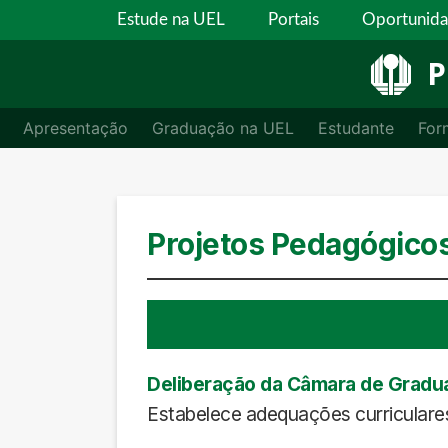
Estude na UEL
Portais
Oportunid
P
Apresentação
Graduação na UEL
Estudante
For
Projetos Pedagógico
Deliberação da Câmara de Gradu
Estabelece adequações curriculares