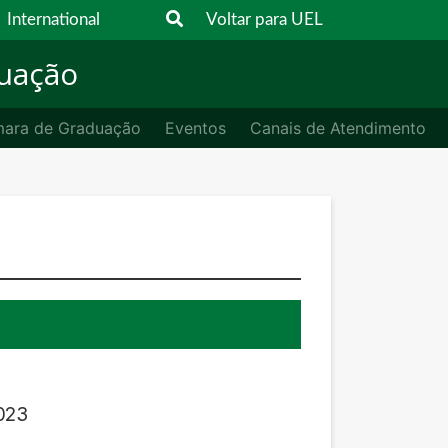
International
Voltar para UEL
duação
ara de Graduação
Eventos
Canais de Atendimento
2023