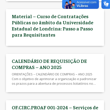
emissão e autorização das requisições. Adotamos o
calendário para: I) Aperfeiçoar o fluxo dos processos
licitatórios; II) Otimizar as compras integradas entre […]
Material – Curso de Contratações
Públicas no âmbito da Universidade
Estadual de Londrina: Passo a Passo
para Requisitantes
CALENDÁRIO DE REQUISIÇÃO DE
COMPRAS – ANO 2025
ORIENTAÇÕES – CALENDÁRIO DE COMPRAS – ANO 2025
Com o objetivo de aprimorar a organização e padronizar
os prazos para a abertura de processos licitatórios no
ano de 2025, disponibilizamos as DATAS-LIMITE para
emissão e autorização das requisições. Adotamos o
calendário para: I) Aperfeiçoar o fluxo dos processos
licitatórios; II) Otimizar as compras integradas entre […]
OF.CIRC.PROAF 001-2024 – Serviços de