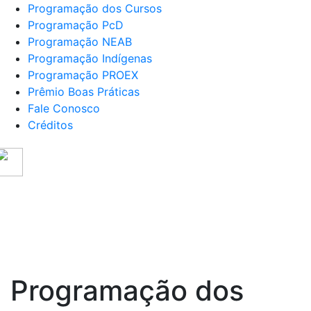
Programação dos Cursos
Programação PcD
Programação NEAB
Programação Indígenas
Programação PROEX
Prêmio Boas Práticas
Fale Conosco
Créditos
SER UEL
- SEMANA DE RECEPÇÃO – 202
ação
Programação
Programação
Programação
Prêm
NEAB
Indígenas
PROEX
Boas
Práti
Programação dos