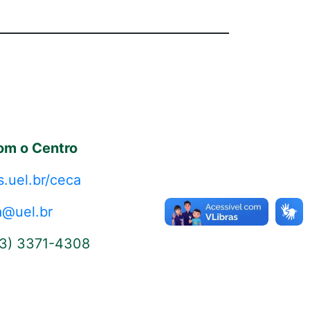
om o Centro
s.uel.br/ceca
a@uel.br
43) 3371-4308