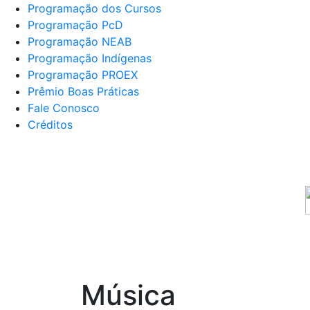
Programação dos Cursos
Programação PcD
Programação NEAB
Programação Indígenas
Programação PROEX
Prêmio Boas Práticas
Fale Conosco
Créditos
Estude na UEL
Portais
Oportunidades
O
Programação dos Cursos
Programação PcD
Prog
Música