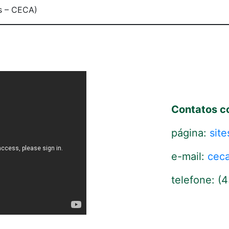
s – CECA)
Contatos c
página:
site
e-mail:
cec
telefone
: (