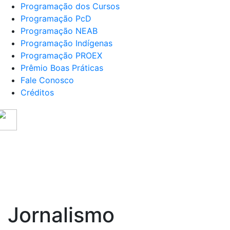
Programação dos Cursos
Programação PcD
Programação NEAB
Programação Indígenas
Programação PROEX
Prêmio Boas Práticas
Fale Conosco
Créditos
SER UEL
- SEMANA DE RECEPÇÃO – 202
ação
Programação
Programação
Programação
Prêm
NEAB
Indígenas
PROEX
Boas
Práti
Jornalismo