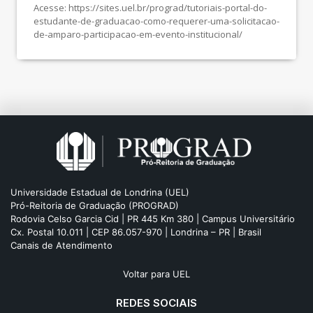
Acesse: https://sites.uel.br/prograd/tutoriais-portal-do-
estudante-de-graduacao-como-requerer-uma-solicitacao-
de-amparo-participacao-em-evento-institucional/
Universidade Estadual de Londrina (UEL)
Pró-Reitoria de Graduação (PROGRAD)
Rodovia Celso Garcia Cid | PR 445 Km 380 | Campus Universitário
Cx. Postal 10.011 | CEP 86.057-970 | Londrina – PR | Brasil
Canais de Atendimento
Voltar para UEL
REDES SOCIAIS