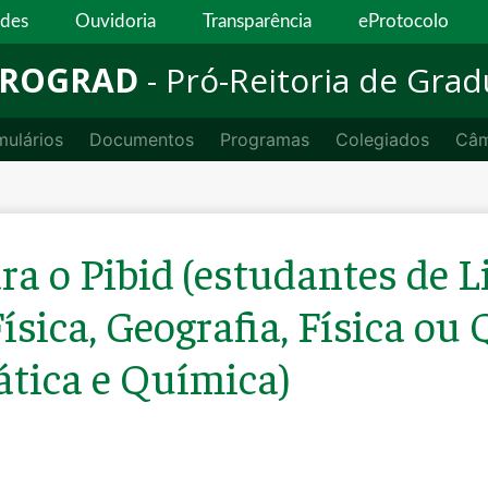
ades
Ouvidoria
Transparência
eProtocolo
ROGRAD
- Pró-Reitoria de Gra
mulários
Documentos
Programas
Colegiados
Câm
a o Pibid (estudantes de L
ísica, Geografia, Física ou
tica e Química)