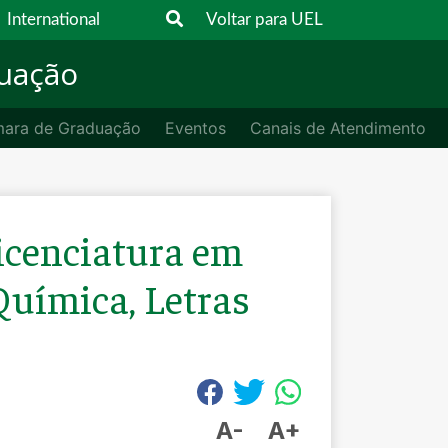
International
Voltar para UEL
duação
ara de Graduação
Eventos
Canais de Atendimento
icenciatura em
 Química, Letras
A-
A+