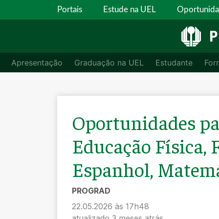
Portais
Estude na UEL
Oportunid
P
Apresentação
Graduação na UEL
Estudante
For
Oportunidades par
Educação Física, F
Espanhol, Matemá
PROGRAD
22.05.2026 às 17h48
atualizado 3 meses atrás