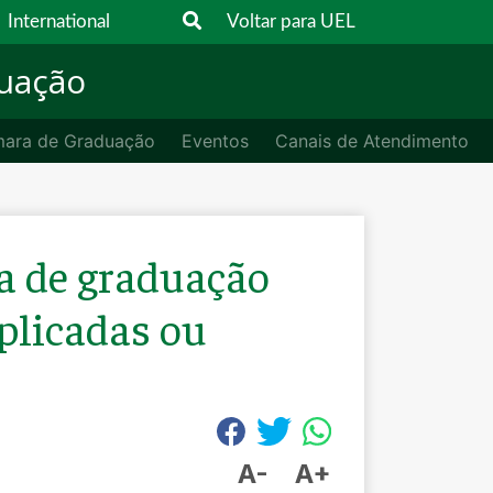
International
Voltar para UEL
duação
ara de Graduação
Eventos
Canais de Atendimento
ta de graduação
Aplicadas ou
A-
A+