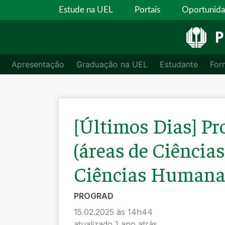
Estude na UEL
Portais
Oportunid
P
Apresentação
Graduação na UEL
Estudante
For
[Últimos Dias] Pr
(áreas de Ciência
Ciências Humana
PROGRAD
15.02.2025 às 14h44
atualizado 1 ano atrás