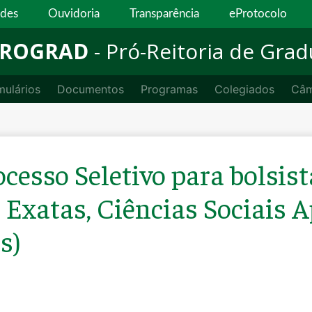
ades
Ouvidoria
Transparência
eProtocolo
ROGRAD
- Pró-Reitoria de Gra
mulários
Documentos
Programas
Colegiados
Câm
ocesso Seletivo para bolsis
s Exatas, Ciências Sociais 
s)