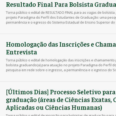
Resultado Final Para Bolsista Gradu
Torna público o edital de RESULTADO FINAL para as vagas de bolsist
projeto Paradigma do Perfil dos Estudantes de Graduação: uma pesqu
permanência e o egresso do Sistema Estadual de Ensino Superior do 
04/2025 Mais informações: Edital Prograd 09/2025
Homologação das Inscrições e Cham
Entrevista
Torna público o edital de homologação das inscrições e chamamento 
bolsista graduando(a) para atuação no projeto Paradigma do Perfil 
pesquisa em rede sobre o ingresso, a permanência e o egresso do S
Superior do Paraná, conforme dispõe o Edital 04/2025 Mais […]
[Últimos Dias] Processo Seletivo para
graduação (áreas de Ciências Exatas, 
Aplicadas ou Ciências Humanas)
Torna público o edital de inscrição para bolsistas de graduação para