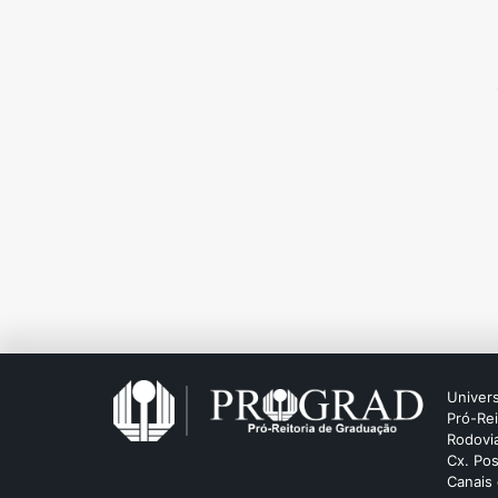
Univers
Pró-Re
Rodovia
Cx. Pos
Canais