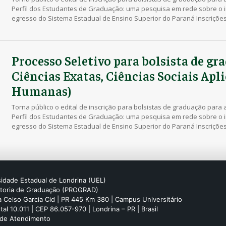
Perfil dos Estudantes de Graduação: uma pesquisa em rede sobre o 
egresso do Sistema Estadual de Ensino Superior do Paraná Inscrições
informações: Edital Prograd 04/2025
Processo Seletivo para bolsista de gr
Ciências Exatas, Ciências Sociais Apl
Humanas)
Torna público o edital de inscrição para bolsistas de graduação para
Perfil dos Estudantes de Graduação: uma pesquisa em rede sobre o 
egresso do Sistema Estadual de Ensino Superior do Paraná Inscrições
informações: Edital Prograd 04/2025
idade Estadual de Londrina (UEL)
itoria de Graduação (PROGRAD)
 Celso Garcia Cid | PR 445 Km 380 | Campus Universitário
tal 10.011 | CEP 86.057-970 | Londrina – PR | Brasil
 de Atendimento