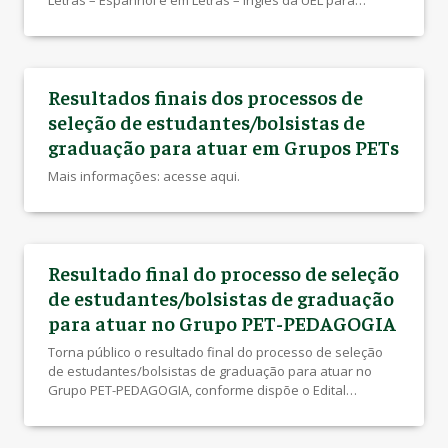
Letras – Espanhol e em Letras – Inglês da UEL para
atuarem como bolsistas no Grupo de Educação Tutorial
(PET Humanidades e Artes), e de estudantes de
graduação em Licenciatura dos cursos de Filosofia,
Ciências Sociais, Artes […]
Resultados finais dos processos de
seleção de estudantes/bolsistas de
graduação para atuar em Grupos PETs
Mais informações: acesse aqui.
Resultado final do processo de seleção
de estudantes/bolsistas de graduação
para atuar no Grupo PET-PEDAGOGIA
Torna público o resultado final do processo de seleção
de estudantes/bolsistas de graduação para atuar no
Grupo PET-PEDAGOGIA, conforme dispõe o Edital
PROGRAD nº 96/2026 Mais informações (Edital Prograd
111/2026): acesse aqui.