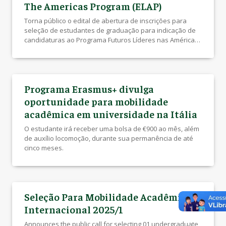
The Americas Program (ELAP)
Torna público o edital de abertura de inscrições para
seleção de estudantes de graduação para indicação de
candidaturas ao Programa Futuros Líderes nas Américas
/ Emerging Leaders in the Americas Program (ELAP), para
mobilidade acadêmica em universidades canadenses
com as quais a UEL possui acordo bilateral. Período:
11/02/2026 a 18/02/2026 (candidatura à Université de
Programa Erasmus+ divulga
Moncton) […]
oportunidade para mobilidade
acadêmica em universidade na Itália
O estudante irá receber uma bolsa de €900 ao mês, além
de auxílio locomoção, durante sua permanência de até
cinco meses.
Seleção Para Mobilidade Acadêmica
Internacional 2025/1
Announces the public call for selecting 01 undergraduate