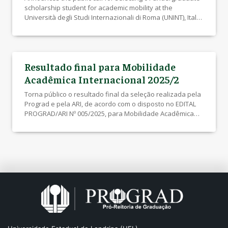
scholarship student for academic mobility at the
Università degli Studi Internazionali di Roma (UNINT), Italy,
for the first European semester Período: 13/05/2025 a
08/06/2025 Mais informações (Edital Ari/Prograd/Erasmus
01/2025): acesse aqui
Resultado final para Mobilidade
Acadêmica Internacional 2025/2
Torna público o resultado final da seleção realizada pela
Prograd e pela ARI, de acordo com o disposto no EDITAL
PROGRAD/ARI Nº 005/2025, para Mobilidade Acadêmica
Internacional 2025/2 Mais informações (Edital Prograd/Ari
07/2025): acesse aqui