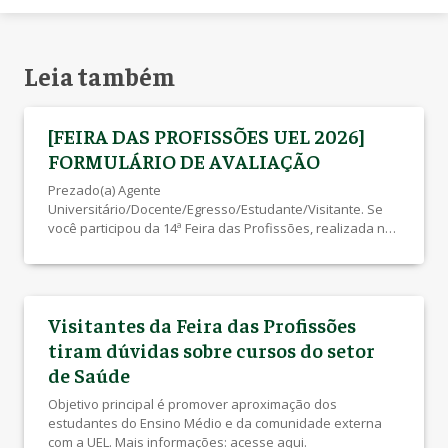
Leia também
[FEIRA DAS PROFISSÕES UEL 2026]
FORMULÁRIO DE AVALIAÇÃO
Prezado(a) Agente
Universitário/Docente/Egresso/Estudante/Visitante. Se
você participou da 14ª Feira das Profissões, realizada no
dia 1º de julho, faça sua avaliação e contribua para que
possamos melhorar continuamente.
Acesse: https://forms.gle/qwEeWHUghgdPzgCD7 O
formulário estará disponível até o dia 13/07/2026.
Visitantes da Feira das Profissões
Agradecemos a participação!
Comissão OrganizadoraFeira das
tiram dúvidas sobre cursos do setor
ProfissõesUniversidade Estadual de Londrina
de Saúde
Objetivo principal é promover aproximação dos
estudantes do Ensino Médio e da comunidade externa
com a UEL. Mais informações: acesse aqui.