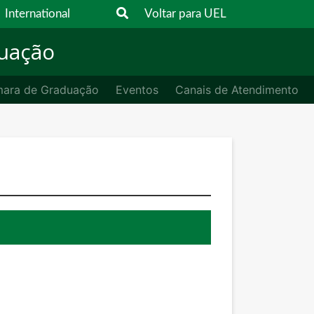
International
Voltar para UEL
duação
ara de Graduação
Eventos
Canais de Atendimento