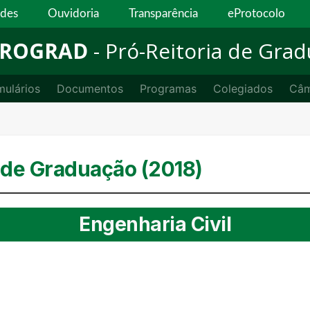
ades
Ouvidoria
Transparência
eProtocolo
ROGRAD
- Pró-Reitoria de Gra
mulários
Documentos
Programas
Colegiados
Câm
 de Graduação (2018)
Engenharia Civil