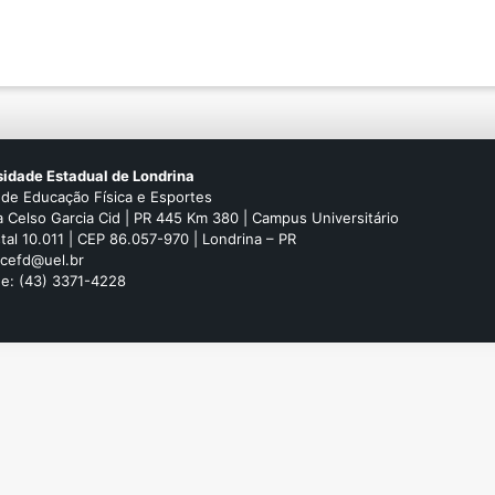
sidade Estadual de Londrina
 de Educação Física e Esportes
 Celso Garcia Cid | PR 445 Km 380 | Campus Universitário
tal 10.011 | CEP 86.057-970 | Londrina – PR
 cefd@uel.br
ne: (43) 3371-4228