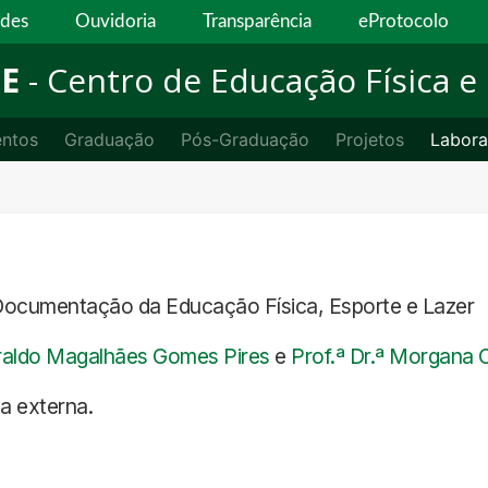
ades
Ouvidoria
Transparência
eProtocolo
E
- Centro de Educação Física e
ntos
Graduação
Pós-Graduação
Projetos
Labora
Documentação da Educação Física, Esporte e Lazer
eraldo Magalhães Gomes Pires
e
Prof.ª Dr.ª Morgana C
na externa.