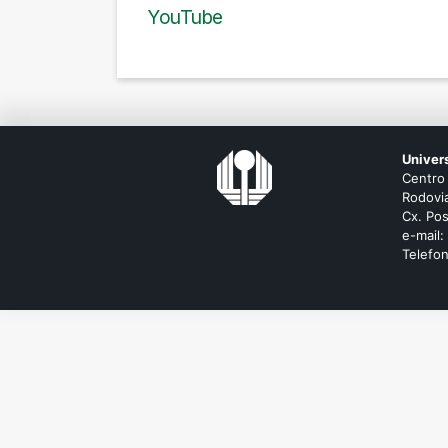
YouTube
Univer
Centro
Rodovia
Cx. Pos
e-mail:
Telefo