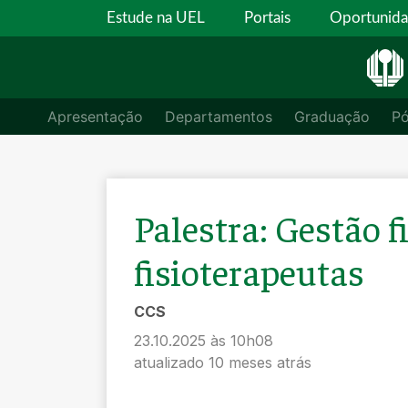
Estude na UEL
Portais
Oportunid
Apresentação
Departamentos
Graduação
P
Palestra: Gestão f
fisioterapeutas
CCS
23.10.2025 às 10h08
atualizado 10 meses atrás