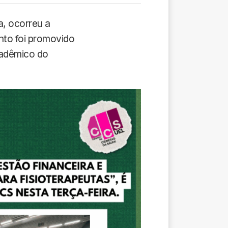
a, ocorreu a
ento foi promovido
cadêmico do