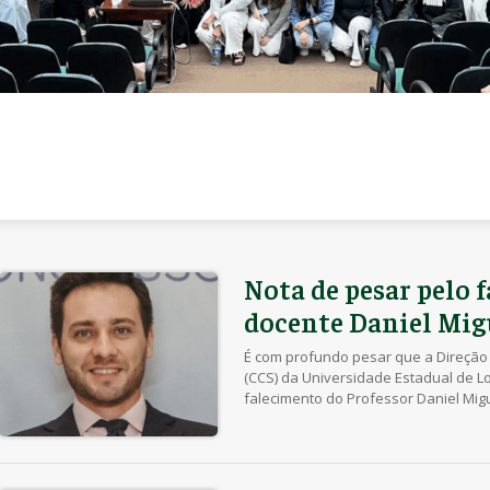
Nota de pesar pelo 
docente Daniel Mi
É com profundo pesar que a Direção
(CCS) da Universidade Estadual de L
falecimento do Professor Daniel Mi
disciplina de Cirurgia Geral e Traum
atuava com brilhantismo como Coor
Trauma (LAT/UEL) e preceptor da […]