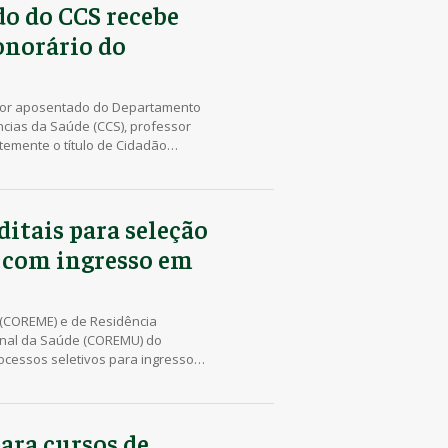
do do CCS recebe
onorário do
ssor aposentado do Departamento
ências da Saúde (CCS), professor
temente o título de Cidadão
ante sessão solene realizada no
do Paraná (Alep). A homenagem
o médico […]
itais para seleção
s com ingresso em
(COREME) e de Residência
ional da Saúde (COREMU) do
ocessos seletivos para ingresso
ço de 2027. O edital da
os sites da COPS (www.cops.uel.br)
s-Graduação (PROPPG)
/). […]
para cursos de