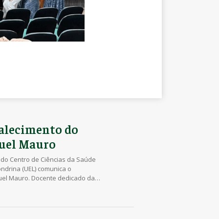
falecimento do
guel Mauro
 do Centro de Ciências da Saúde
ondrina (UEL) comunica o
guel Mauro. Docente dedicado da
a, o professor Daniel também
denador da Liga Acadêmica do