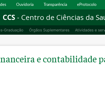
ades
Ouvidoria
Transparência
eProtocolo
CCS
- Centro de Ciências da S
ós-Graduação
Órgãos Suplementares
Atividades e ser
inanceira e contabilidade p