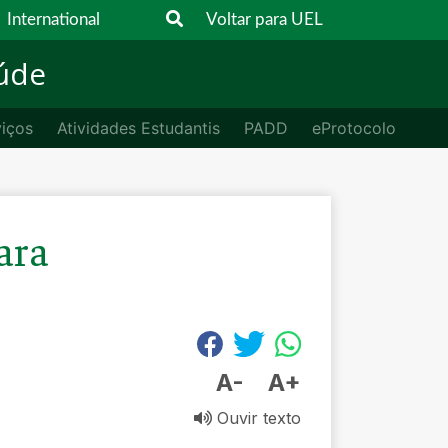
International
Voltar para UEL
aúde
viços
Atividades Estudantis
PADD
eProtocolo
ara
A-
A+
Ouvir texto