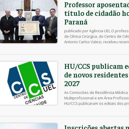
Professor aposenta
título de cidadão h
Paraná
publicado por Agência UEL O profe
de Clínica Cirúrgica, do Centro de Ci
Antonio Carlos Valezi, recebeu recen
Honorário do Estado do Paraná, dur
Plenário da Assembleia Legislativa 
reconheceu os 41 anos de carreira d
HU/CCS publicam ed
de novos residente
2027
As Comissões de Residência Médica 
Multiprofissional e em Área Profiss
HU/CCS publicaram os editais dos pr
nos Programas de Residência em mar
Residência Médica está disponível n
e da Pró-Reitoria de Pesquisa e Pó
(https://sites.uel.br/proppg/inscricoes
Inscrições abertas 