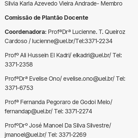
Silvia Karla Azevedo Vieira Andrade- Membro
Comissão de Plantão Docente
Coordenadora:
ProfªDrª Lucienne. T. Queiroz
Cardoso / lucienne@uel.br/Tel:3371-2234
Profº Ali Hussein El Kadri/ elkadri@uel.br/ Tel:
3371-2358
ProfªDrª Evelise Ono/ evelise.ono@uel.br/ Tel:
3371-6753
Profª Fernanda Pegoraro de Godoi Melo/
fernandap@uel.br/ Tel: 3371-2274
ProfºDrº José Manoel Da Silva Silvestre/
jmanoel@uel.br/ Tel: 3371-2269