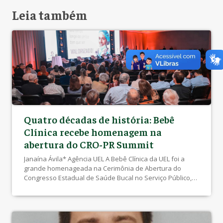
Leia também
Quatro décadas de história: Bebê
Clínica recebe homenagem na
abertura do CRO-PR Summit
Janaína Ávila* Agência UEL A Bebê Clínica da UEL foi a
grande homenageada na Cerimônia de Abertura do
Congresso Estadual de Saúde Bucal no Serviço Público,
o CRO-PR Summit, na noite de ontem (quarta,29), no
Centro de Convenções do Shopping Aurora, em Londrina.
Sob o tema “Tesouros da Odontologia do Paraná”, o
evento valoriza trajetórias, conhecimentos e