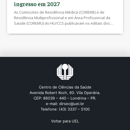
ingresso em 2027
As Comissões de Residência Médica (COREME) e de
Residência Multiprofissional e em Área Profissional da
Saúde (COREMU) do HU/CCS publicaram os editais dos
processos seletivos para ingresso nos Programas de
Residência em março de 2027. O edital da Residência
Médica está disponível nos sites da COPS
(www.cops.uel.br) e da Pró-Reitoria de Pesquisa e Pós-
Graduação (PROPPG)
(https://sites.uel.br/proppg/inscricoes/). […]
Centro de Ciências da Saúde
Avenida Robert Koch, 60. Vila Operária.
CEP: 86039 – 440 – Londrina – PR.
e-mail: dirsec@uel.br
Telefone: (43) 3337 – 5100
Voltar para UEL