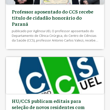
Professor aposentado do CCS recebe
título de cidadão honorário do
Paraná
publicado por Agência UEL O professor aposentado do
Departamento de Clínica Cirúrgica, do Centro de Ciências
da Saúde (CCS), professor Antonio Carlos Valezi, recebeu
recentemente o título de Cidadão Honorário do Estado do
Paraná, durante sessão solene realizada no Plenário da
Assembleia Legislativa do Paraná (Alep). A homenagem
reconheceu os 41 anos de carreira do médico […]
HU/CCS publicam editais para
seleção de novos residentes com