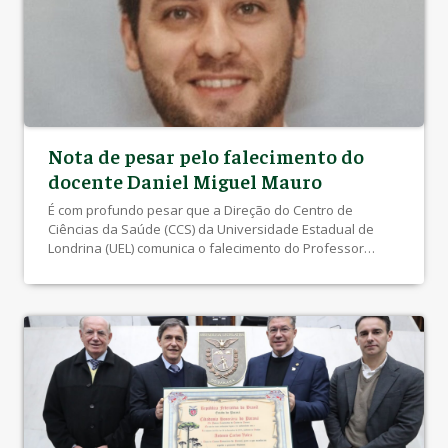
contribuições que […]
Nota de pesar pelo falecimento do
docente Daniel Miguel Mauro
É com profundo pesar que a Direção do Centro de
Ciências da Saúde (CCS) da Universidade Estadual de
Londrina (UEL) comunica o falecimento do Professor
Daniel Miguel Mauro. Docente dedicado da disciplina de
Cirurgia Geral e Trauma, o professor Daniel também
atuava com brilhantismo como Coordenador da Liga
Acadêmica do Trauma (LAT/UEL) e preceptor da […]