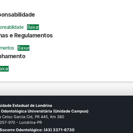
onsabilidade
nsabilidade
Baixar
rmas e Regulamentos
amentos
Baixar
anhamento
aixar
sidade Estadual de Londrina
a Odontológica Universitária (Unidade Campus)
 Celso Garcia Cid, PR 445, Km 380
057-970 - Londrina-PR
 Socorro Odontológico: (43) 3371-6730