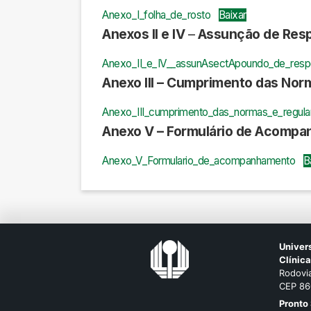
Anexo_I_folha_de_rosto
Baixar
Anexos II e IV
–
Assunção de Resp
Anexo_II_e_IV__assunAsectApoundo_de_respo
Anexo III – Cumprimento das No
Anexo_III_cumprimento_das_normas_e_regul
Anexo V – Formulário de Acomp
Anexo_V_Formulario_de_acompanhamento
B
Univer
Clínic
Rodovia
CEP 86
Pronto