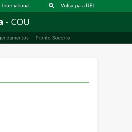
International
Voltar para UEL
a
- COU
gendamentos
Pronto Socorro