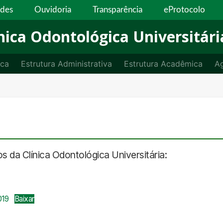
ades
Ouvidoria
Transparência
eProtocolo
nica Odontológica Universitári
ica
Estrutura Administrativa
Estrutura Acadêmica
A
 da Clínica Odontológica Universitária:
019
Baixar