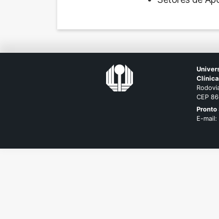
Univer
Clínic
Rodovia
CEP 86
Pronto
E-mail: