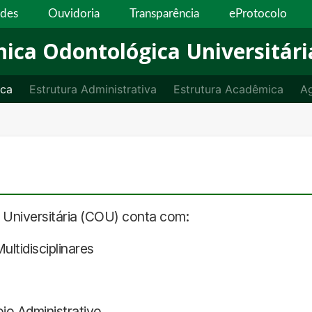
ades
Ouvidoria
Transparência
eProtocolo
nica Odontológica Universitári
ica
Estrutura Administrativa
Estrutura Acadêmica
A
a Universitária (COU) conta com:
ultidisciplinares
io Administrativo