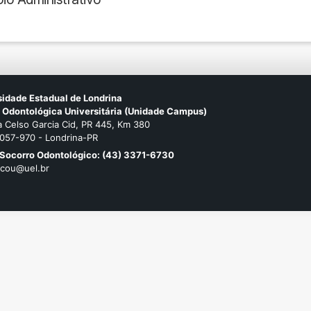
sidade Estadual de Londrina
a Odontológica Universitária (Unidade Campus)
 Celso Garcia Cid, PR 445, Km 380
057-970 - Londrina-PR
 Socorro Odontológico: (43) 3371-6730
 cou@uel.br