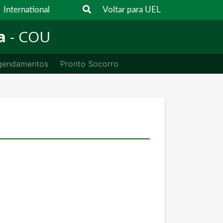
International
Voltar para UEL
a
- COU
gendamentos
Pronto Socorro