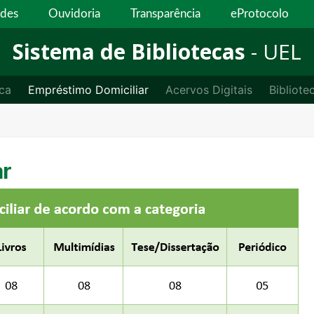
ades
Ouvidoria
Transparência
eProtocolo
Sistema de Bibliotecas
- UEL
ca
Empréstimo Domiciliar
Acervos Digitais
Bibliote
ar