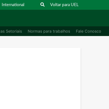
International
Voltar para UEL
cas Setoriais
Normas para trabalhos
Fale Conosco