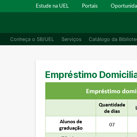
Estude na UEL
Portais
Oportunid
Conheça o SB/UEL
Serviços
Catálogo da Bibliote
Empréstimo Domicili