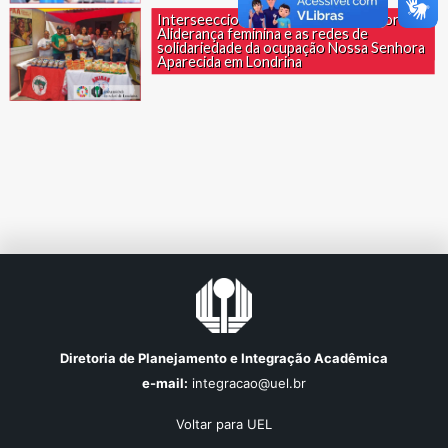
Fatores sociopolíticos, econômicos e
Interseeccionalidade e o direito à moradia:
históricos de implantação do sistema de
Aliderança feminina e as redes de
cotas no ensino superior
solidariedade da ocupação Nossa Senhora
Aparecida em Londrina
Diretoria de Planejamento e Integração Acadêmica
e-mail:
integracao@uel.br
Voltar para UEL