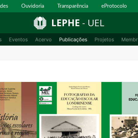
ades
Ouvidoria
Transparência
eProtocolo
LEPHE
- UEL
s
Eventos
Acervo
Publicações
Projetos
Membr