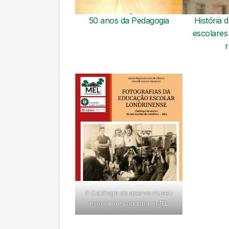
50 anos da Pedagogia
História d
escolares
r
III Catálogo do acervo museu
escolar de Londrina –
MEL