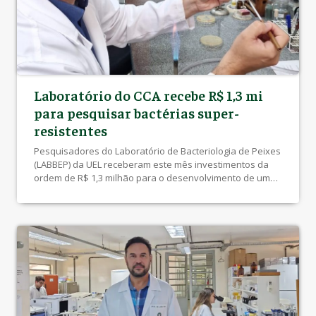
Laboratório do CCA recebe R$ 1,3 mi
para pesquisar bactérias super-
resistentes
Pesquisadores do Laboratório de Bacteriologia de Peixes
(LABBEP) da UEL receberam este mês investimentos da
ordem de R$ 1,3 milhão para o desenvolvimento de um
projeto que pretende estudar bactérias super-
resistentes a antibióticos presentes em criatórios
comerciais de peixes, em alimentos artesanais e nos
Hospitais Veterinários. O investimento é resultado da
aprovação do edital 52/2022 […]