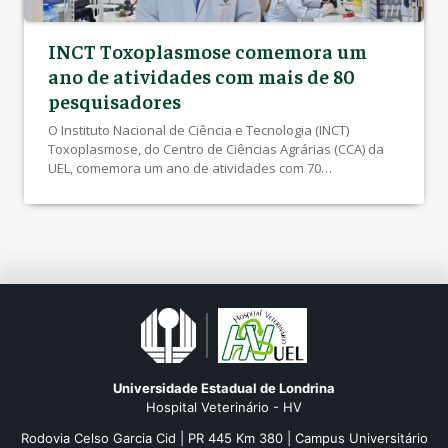
INCT Toxoplasmose comemora um
ano de atividades com mais de 80
pesquisadores
O Instituto Nacional de Ciência e Tecnologia (INCT)
Toxoplasmose, do Centro de Ciências Agrárias (CCA) da
UEL, comemora um ano de atividades com 70
pesquisadores brasileiros e 14 internacionais
provenientes de 32 instituições de sete países. No Brasil,
14 estados de todas as regiões estão representados
junto ao INCT, desenvolvendo projetos científicos que
buscam o […]
Universidade Estadual de Londrina
Hospital Veterinário - HV
Rodovia Celso Garcia Cid | PR 445 Km 380 | Campus Universitário