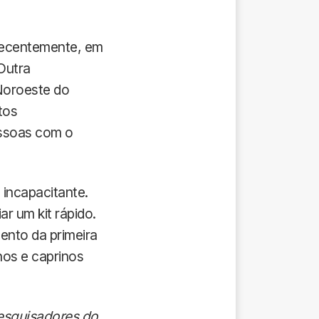
 Recentemente, em
Outra
 Noroeste do
tos
ssoas com o
incapacitante.
r um kit rápido.
ento da primeira
nos e caprinos
esquisadores do