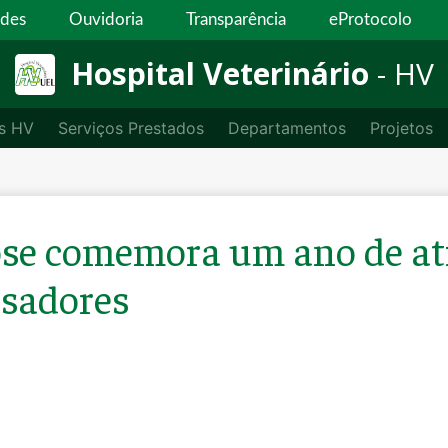
ades
Ouvidoria
Transparência
eProtocolo
Hospital Veterinário
- HV
es HV
Serviços Prestados
Departamentos
Projetos
se comemora um ano de at
isadores