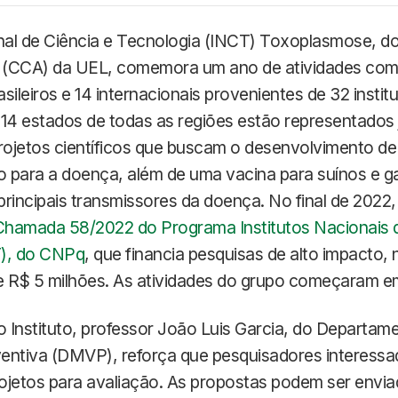
onal de Ciência e Tecnologia (INCT) Toxoplasmose, d
s (CCA) da UEL, comemora um ano de atividades com
sileiros e 14 internacionais provenientes de 32 instit
, 14 estados de todas as regiões estão representados
ojetos científicos que buscam o desenvolvimento de 
o para a doença, além de uma vacina para suínos e g
rincipais transmissores da doença. No final de 2022
hamada 58/2022 do Programa Institutos Nacionais d
T), do CNPq
, que financia pesquisas de alto impacto, 
R$ 5 milhões. As atividades do grupo começaram e
 Instituto, professor João Luis Garcia, do Departam
eventiva (DMVP), reforça que pesquisadores interess
ojetos para avaliação. As propostas podem ser envi