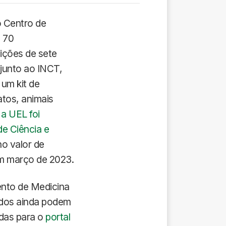
o Centro de
 70
uições de sete
 junto ao INCT,
um kit de
atos, animais
,
a UEL foi
e Ciência e
no valor de
m março de 2023.
ento de Medicina
ados ainda podem
adas para o
portal