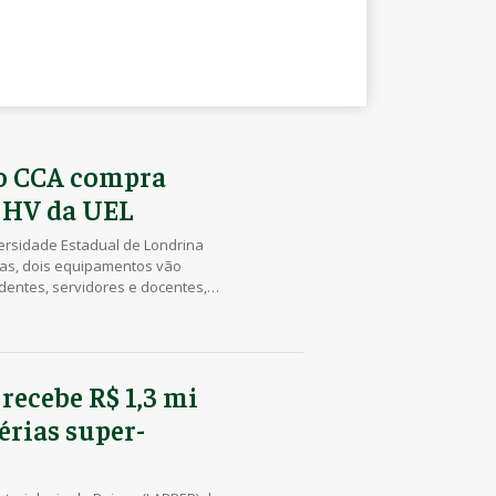
do CCA compra
 HV da UEL
versidade Estadual de Londrina
as, dois equipamentos vão
dentes, servidores e docentes,
rviços prestados à comunidade.
financeiros feita pela
Hospital Veterinário realizou a
recebe R$ 1,3 mi
érias super-