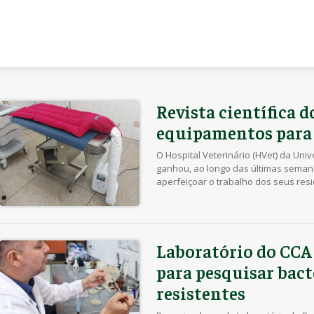
Revista científica 
equipamentos para
O Hospital Veterinário (HVet) da Uni
ganhou, ao longo das últimas seman
aperfeiçoar o trabalho dos seus resi
resultando no fortalecimento dos se
Por meio de uma doação de recursos 
revista SEMINA: Ciências Agrárias, o 
compra de […]
Laboratório do CCA 
para pesquisar bact
resistentes