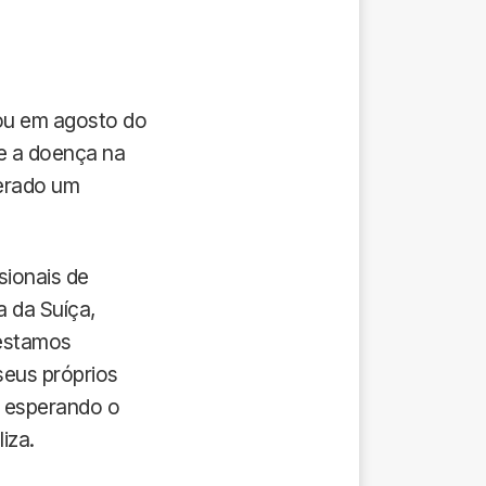
jou em agosto do
e a doença na
derado um
sionais de
a da Suíça,
 estamos
seus próprios
m esperando o
iza.