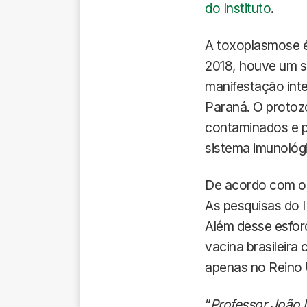
do Instituto
.
A toxoplasmose é
2018, houve um s
manifestação inte
Paraná. O protoz
contaminados e 
sistema imunológi
De acordo com o 
As pesquisas do I
Além desse esfor
vacina brasileira
apenas no Reino U
“
Professor João 