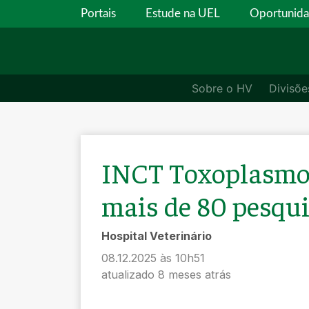
Portais
Estude na UEL
Oportunid
Sobre o HV
Divisõ
INCT Toxoplasmo
mais de 80 pesqu
Hospital Veterinário
08.12.2025 às 10h51
atualizado 8 meses atrás