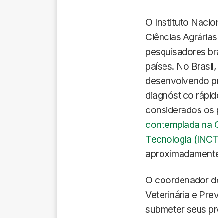
O Instituto Naci
Ciências Agrária
pesquisadores bra
países. No Brasil
desenvolvendo pr
diagnóstico rápid
considerados os p
contemplada na C
Tecnologia (INC
aproximadamente 
O coordenador do
Veterinária e Pr
submeter seus pr