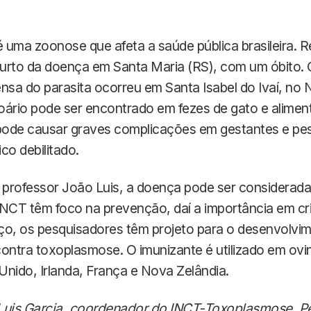
 uma zoonose que afeta a saúde pública brasileira.
urto da doença em Santa Maria (RS), com um óbito. 
nsa do parasita ocorreu em Santa Isabel do Ivaí, no
oário pode ser encontrado em fezes de gato e alimen
pode causar graves complicações em gestantes e pe
co debilitado.
professor João Luis, a doença pode ser considerada 
NCT têm foco na prevenção, daí a importância em cria
ço, os pesquisadores têm projeto para o desenvolvim
 contra toxoplasmose. O imunizante é utilizado em ovi
nido, Irlanda, França e Nova Zelândia.
Luis Garcia, coordenador do INCT-Toxoplasmose. P