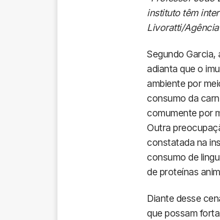
instituto têm in
Livoratti/Agência
Segundo Garcia, a
adianta que o im
ambiente por meio
consumo da carne
comumente por me
Outra preocupaçã
constatada na ins
consumo de lingui
de proteínas anim
Diante desse cen
que possam fortal