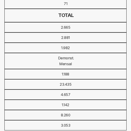
71
TOTAL
2.665
2.881
1.982
Demonst.
Mensal
1.188
23.435
4.657
1.142
8.260
3.053