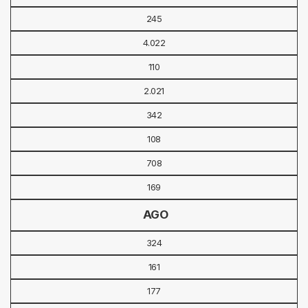
245
4.022
110
2.021
342
108
708
169
AGO
324
161
177