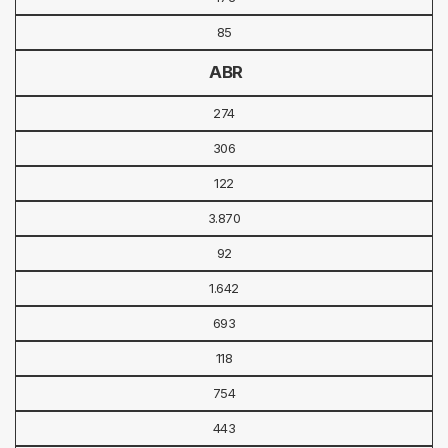
85
ABR
274
306
122
3.870
92
1.642
693
118
754
443