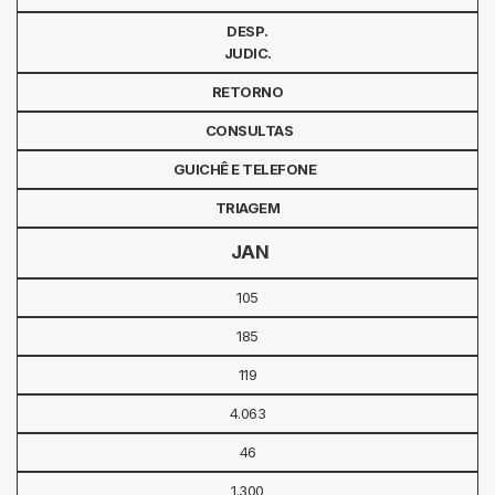
DESP.
JUDIC.
RETORNO
CONSULTAS
GUICHÊ E TELEFONE
TRIAGEM
JAN
105
185
119
4.063
46
1.300