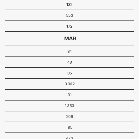
132
553
172
MAR
84
48
85
3.902
91
1.353
209
85
473