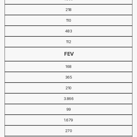
218
110
483
112
FEV
168
365
210
3.866
99
1.679
270