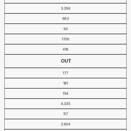
3.356
663
93
1.150
416
OUT
177
181
154
4.335
117
2.604