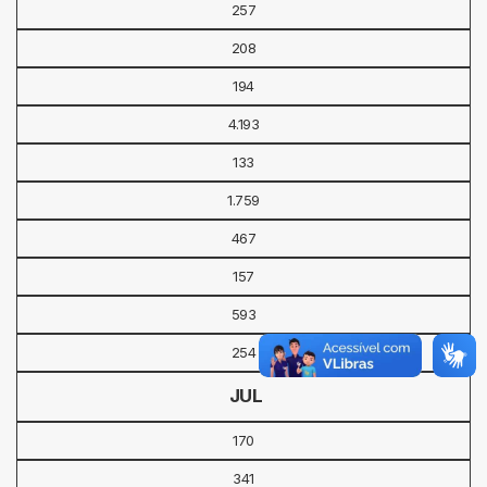
257
208
194
4.193
133
1.759
467
157
593
254
JUL
170
341