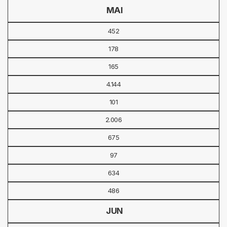
MAI
452
178
165
4.144
101
2.006
675
97
634
486
JUN