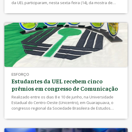
da UEL participaram, nesta sexta-feira (14), da mostra de
trabalho dos Projetos Integradores produzidos a partir de
pesquisas sobre o universo infantil. Os alunos foram
divididos em nove grupos que produziram coleções
infantojuvenis considerando […]
ESFORÇO
Estudantes da UEL recebem cinco
prêmios em congresso de Comunicação
Realizado entre os dias 8 e 10 de junho, na Universidade
Estadual do Centro-Oeste (Unicentro), em Guarapuava, o
congresso regional da Sociedade Brasileira de Estudos
Interdisciplinares da Comunicação (Intercom) reuniu
estudantes, professores e pesquisadores da Região Sul do
País para apresentações de trabalhos e debates sobre uma
série de temas relevantes. Um dos momentos mais