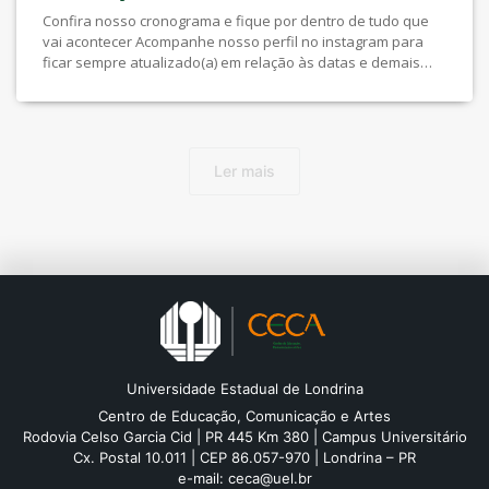
Confira nosso cronograma e fique por dentro de tudo que
vai acontecer Acompanhe nosso perfil no instagram para
ficar sempre atualizado(a) em relação às datas e demais
informações
Ler mais
Universidade Estadual de Londrina
Centro de Educação, Comunicação e Artes
Rodovia Celso Garcia Cid | PR 445 Km 380 | Campus Universitário
Cx. Postal 10.011 | CEP 86.057-970 | Londrina – PR
e-mail:
ceca@uel.br