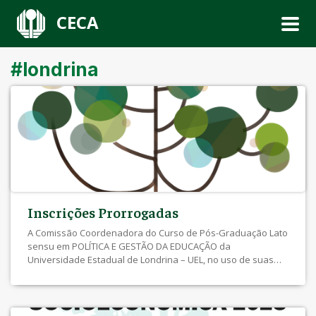
CECA
#londrina
Inscrições Prorrogadas
A Comissão Coordenadora do Curso de Pós-Graduação Lato
sensu em POLÍTICA E GESTÃO DA EDUCAÇÃO da
Universidade Estadual de Londrina – UEL, no uso de suas
atribuições administrativas e em conformidade com o Edital
PROPPG/DPG/DAM, torna público aos interessados que
estão prorrogadas as inscrições do referido curso para
ingresso em 2025/2. As inscrições foram prorrogadas […]