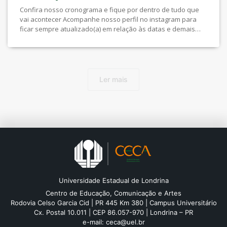
Confira nosso cronograma e fique por dentro de tudo que
vai acontecer Acompanhe nosso perfil no instagram para
ficar sempre atualizado(a) em relação às datas e demais
informações
Ler mais
Universidade Estadual de Londrina
Centro de Educação, Comunicação e Artes
Rodovia Celso Garcia Cid | PR 445 Km 380 | Campus Universitário
Cx. Postal 10.011 | CEP 86.057-970 | Londrina – PR
e-mail:
ceca@uel.br