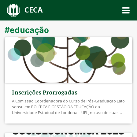
CECA
#educação
Inscrições Prorrogadas
A Comissão Coordenadora do Curso de Pós-Graduação Lato
sensu em POLÍTICA E GESTÃO DA EDUCAÇÃO da
Universidade Estadual de Londrina – UEL, no uso de suas
atribuições administrativas e em conformidade com o Edital
PROPPG/DPG/DAM, torna público aos interessados que
estão prorrogadas as inscrições do referido curso para
ingresso em 2025/2. As inscrições foram prorrogadas […]