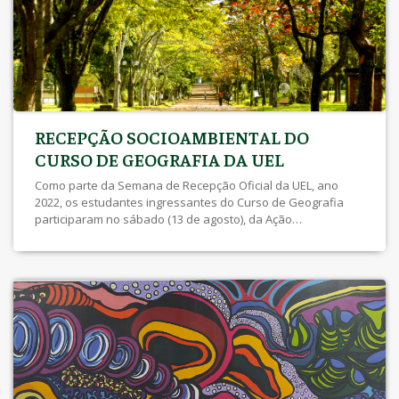
RECEPÇÃO SOCIOAMBIENTAL DO
CURSO DE GEOGRAFIA DA UEL
Como parte da Semana de Recepção Oficial da UEL, ano
2022, os estudantes ingressantes do Curso de Geografia
participaram no sábado (13 de agosto), da Ação
Socioambiental, promovida pelo Colegiado do Curso de
Geografia, Secretaria Municipal do Ambiente -
SEMA/Londrina e Associação dos Profissionais Geógrafos
da Região de Londrina – AGL- AGL, do plantio de 70 […]