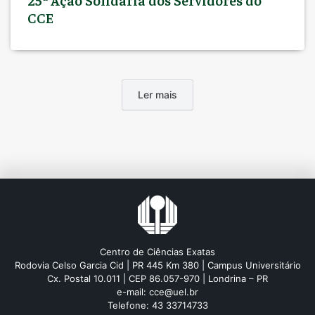
CCE
Ler mais
Centro de Ciências Exatas
Rodovia Celso Garcia Cid | PR 445 Km 380 | Campus Universitário
Cx. Postal 10.011 | CEP 86.057-970 | Londrina – PR
e-mail: cce@uel.br
Telefone: 43 33714733