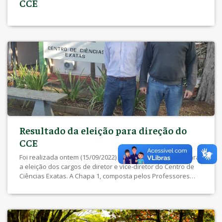
CCE
Resultado da eleição para direção do
CCE
Foi realizada ontem (15/09/2022) a apuração dos votos para
a eleição dos cargos de diretor e vice-diretor do Centro de
Ciências Exatas. A Chapa 1, composta pelos Professores
Alan Salvany Felinto (Diretor) e Silvano Cesar da Costa (Vice-
Diretor) foi a vencedora. Os resultados da apuração foram:
Agradecemos a todos pelo apoio, confiança e voto.