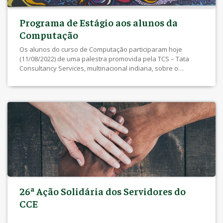
Programa de Estágio aos alunos da
Computação
Os alunos do curso de Computação participaram hoje
(11/08/2022) de uma palestra promovida pela TCS – Tata
Consultancy Services, multinacional indiana, sobre o
programa de estágios por eles oferecido. A palestra ocorreu
na sala de Multimeios do Centro de Ciências Exatas – CCE e
contou com a presença da Prof. Dra. Jandira Guenka Palma,
coordenadora […]
26ª Ação Solidária dos Servidores do
CCE