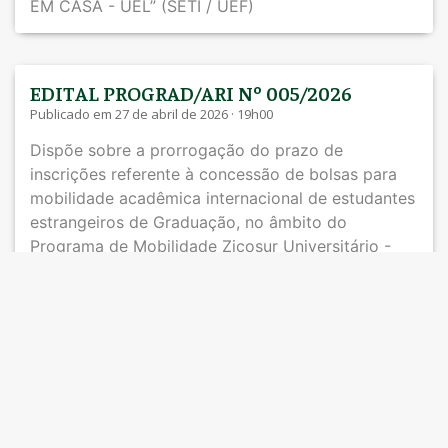
EM CASA - UEL” (SETI / UEF)
EDITAL PROGRAD/ARI Nº 005/2026
Publicado em 27 de abril de 2026 · 19h00
Dispõe sobre a prorrogação do prazo de
inscrições referente à concessão de bolsas para
mobilidade acadêmica internacional de estudantes
estrangeiros de Graduação, no âmbito do
Programa de Mobilidade Zicosur Universitário -
Desenvolvimento Territorial Sustentável/ Missões
de Estudos: Incoming – Alunos e Pesquisadores
Estrangeiros, conforme disposto no EDITAL
PROGRAD/ARI Nº 004/2026.
EDITAL ARI / NECJ N° 004/2026