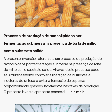
e
purificação
de
ácido
5
–
metil
Processo de produção de ramnolipídeos por
fenazina
fermentação submersa na presença de torta de milho
–
como substrato sólido
1
–
A presente invenção refere-se a um processo de produção de
carboxílico
ramnolipídeos por fermentação submersa na presença de torta
de milho como substrato sólido. Através deste processo pode-
por
se simultaneamente controlar a liberação de nutrientes e
cultivo
indutores de síntese e evitar a formação de espumas,
submersos
proporcionando grandes incrementos nas taxas de produção.
de
:
O presente invento apresenta potencial…
Leia mais
pseudomonas
Processo
aeruginosa
de
produção