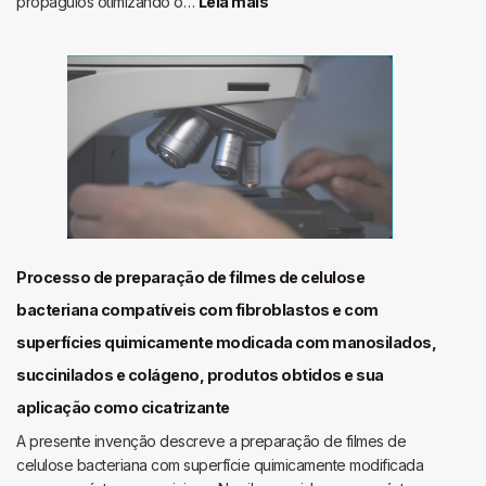
:
propágulos otimizando o…
Leia mais
arquitetura
Processo
e
de
aplicação
produção
de
inóculante
a
base
de
fungos
micorrízicos
arbusculares
Processo de preparação de filmes de celulose
rhizophagus
bacteriana compatíveis com fibroblastos e com
clarus
superfícies quimicamente modicada com manosilados,
succinilados e colágeno, produtos obtidos e sua
aplicação como cicatrizante
A presente invenção descreve a preparação de filmes de
celulose bacteriana com superfície quimicamente modificada