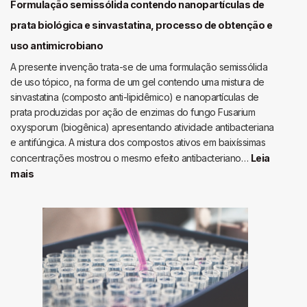
Formulação semissólida contendo nanopartículas de
prata biológica e sinvastatina, processo de obtenção e
uso antimicrobiano
A presente invenção trata-se de uma formulação semissólida
de uso tópico, na forma de um gel contendo uma mistura de
sinvastatina (composto anti-lipidêmico) e nanopartículas de
prata produzidas por ação de enzimas do fungo Fusarium
oxysporum (biogênica) apresentando atividade antibacteriana
e antifúngica. A mistura dos compostos ativos em baixíssimas
concentrações mostrou o mesmo efeito antibacteriano…
Leia
:
mais
Formulação
semissólida
contendo
nanopartículas
de
prata
biológica
e