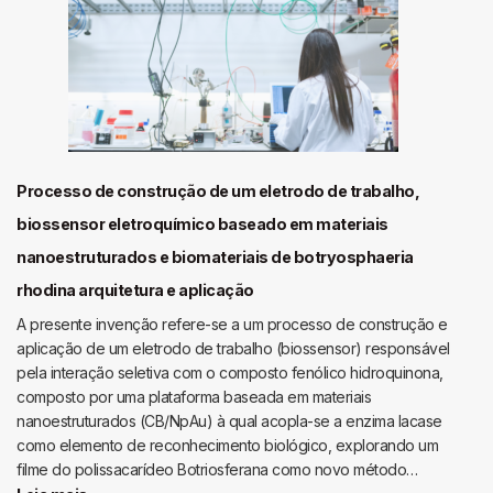
de
ramnolipídeos
por
fermentação
submersa
na
presença
de
Processo de construção de um eletrodo de trabalho,
torta
biossensor eletroquímico baseado em materiais
de
nanoestruturados e biomateriais de botryosphaeria
milho
como
rhodina arquitetura e aplicação
substrato
A presente invenção refere-se a um processo de construção e
sólido
aplicação de um eletrodo de trabalho (biossensor) responsável
pela interação seletiva com o composto fenólico hidroquinona,
composto por uma plataforma baseada em materiais
nanoestruturados (CB/NpAu) à qual acopla-se a enzima lacase
como elemento de reconhecimento biológico, explorando um
filme do polissacarídeo Botriosferana como novo método…