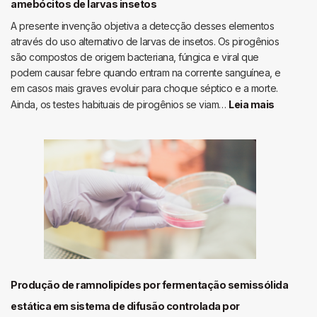
amebócitos de larvas insetos
A presente invenção objetiva a detecção desses elementos
através do uso alternativo de larvas de insetos. Os pirogênios
são compostos de origem bacteriana, fúngica e viral que
podem causar febre quando entram na corrente sanguínea, e
em casos mais graves evoluir para choque séptico e a morte.
:
Ainda, os testes habituais de pirogênios se viam…
Leia mais
Detecçã
de
pirógen
microbi
usando
amebóci
de
larvas
insetos
Produção de ramnolipídes por fermentação semissólida
estática em sistema de difusão controlada por