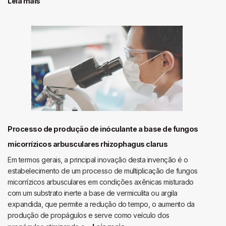
:
Leia mais
Processo
de
construção
de
um
eletrodo
de
trabalho,
biossensor
eletroquímico
baseado
Processo de produção de inóculante a base de fungos
em
micorrízicos arbusculares rhizophagus clarus
materiais
Em termos gerais, a principal inovação desta invenção é o
nanoestruturados
estabelecimento de um processo de multiplicação de fungos
e
micorrízicos arbusculares em condições axênicas misturado
biomateriais
com um substrato inerte a base de vermiculita ou argila
de
expandida, que permite a redução do tempo, o aumento da
botryosphaeria
produção de propágulos e serve como veículo dos
rhodina