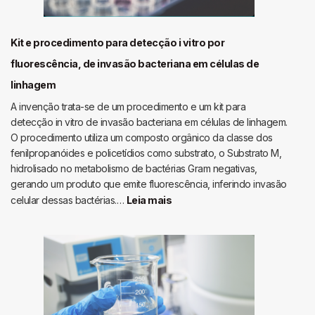
sinvastatina,
processo
de
Kit e procedimento para detecção i vitro por
obtenção
fluorescência, de invasão bacteriana em células de
e
linhagem
uso
antimicrobiano
A invenção trata-se de um procedimento e um kit para
detecção in vitro de invasão bacteriana em células de linhagem.
O procedimento utiliza um composto orgânico da classe dos
fenilpropanóides e policetídios como substrato, o Substrato M,
hidrolisado no metabolismo de bactérias Gram negativas,
gerando um produto que emite fluorescência, inferindo invasão
:
celular dessas bactérias.…
Leia mais
Kit
e
procedimento
para
detecção
i
vitro