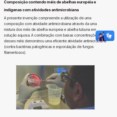
de
Composição contendo méis de abelhas européia e
ácido
indigenas com atividades antimicrobiana
hialurônico
A presente invenção compreende a utilização de uma
microbiano
composição com atividade antimicrobiana através da uma
mistura dos méis de abelha europeia e abelha tubuna em
solução aquosa. A combinação com baixas concentrações
desses méis demonstrou uma eficiente atividade antimicrobiana
(contra bactérias patogênicas e esporulação de fungos
filamentosos).