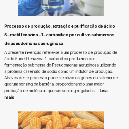
por
fluorescência,
de
invasão
Processo de produção, extração e purificação de ácido
bacteriana
5 – metil fenazina – 1 – carboxílico por cultivo submersos
em
de pseudomonas aeruginosa
células
de
A presente invenção refere-se a um processo de produção de
linhagem
ácido 5-metil fenazina-1- carboxílico produzido por
fermentação submersa de Pseudomonas aeruginosa utilizando
a proteína caseinato de sódio como um indutor de produção.
Através deste processo pode-se ativar os genes do sistema de
quorum sensing da bactéria, proporcionando uma maior
produção de moléculas quorum sensing reguladas,…
Leia
:
mais
Processo
de
produção,
extração