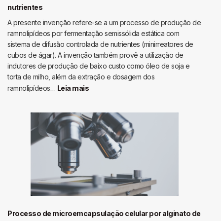
nutrientes
A presente invenção refere-se a um processo de produção de
ramnolipídeos por fermentação semissólida estática com
sistema de difusão controlada de nutrientes (minirreatores de
cubos de ágar). A invenção também provê a utilização de
indutores de produção de baixo custo como óleo de soja e
torta de milho, além da extração e dosagem dos
:
ramnolipídeos…
Leia mais
Produção
de
ramnolipídes
por
fermentação
semissólida
estática
em
sistema
de
difusão
Processo de microemcapsulação celular por alginato de