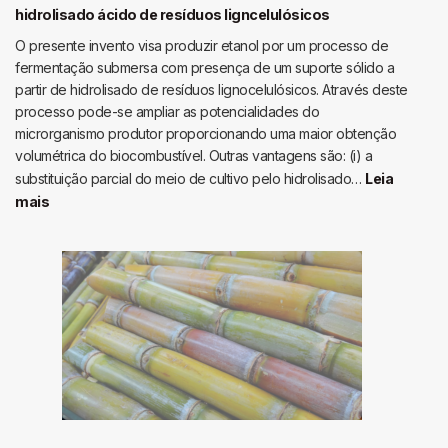
hidrolisado ácido de resíduos ligncelulósicos
O presente invento visa produzir etanol por um processo de
fermentação submersa com presença de um suporte sólido a
partir de hidrolisado de resíduos lignocelulósicos. Através deste
processo pode-se ampliar as potencialidades do
microrganismo produtor proporcionando uma maior obtenção
volumétrica do biocombustível. Outras vantagens são: (i) a
substituição parcial do meio de cultivo pelo hidrolisado…
Leia
:
mais
Produção
de
etanol
por
zymmonas
mobilis
e
fermentações
submersas
com