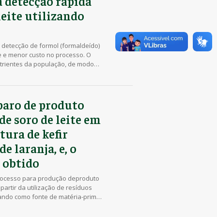
a detecção rápida
eite utilizando
a detecção de formol (formaldeído)
de e menor custo no processo. O
nutrientes da população, de modo
avaliar a presença de substâncias
o kit para detecção, […]
paro de produto
de soro de leite em
ltura de kefir
de laranja, e, o
 obtido
rocesso para produção deproduto
artir da utilização de resíduos
ilizando como fonte de matéria-prima
nja. Os microrganismos probióticos
ser potencializados, através de