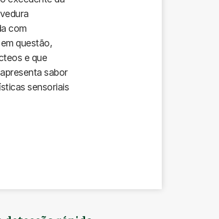
levedura
da com
a em questão,
ácteos e que
l apresenta sabor
sticas sensoriais