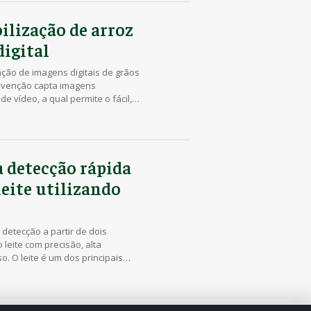
…]
ilização de arroz
igital
ção de imagens digitais de grãos
invenção capta imagens
 vídeo, a qual permite o fácil,
. Desse modo, a análise de grãos
 vários profissionais da área,
a detecção rápida
eite utilizando
 detecção a partir de dois
 leite com precisão, alta
. O leite é um dos principais
de modo que passa por análise
ubstâncias tóxicas, como o formol.