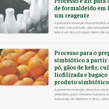
Processo e kit para 
de formaldeído em l
um reagente
A presente invenção busca facilitar 
no leite com precisão, alta velocida
leite é um dos principais meios de 
que passa por análise química para 
tóxicas, como o formol. Desse modo, 
Processo para o pre
simbiótico a partir 
pó, gãos de kefir, cu
liofilizada e bagaço 
produto simbiótico
A presente invenção descreve um p
simbiótico, para consumo humano, a p
industriais de laticínios e citros, ut
soro de leite em pó e bagaço de lara
e os ingredientes prebióticos podem 