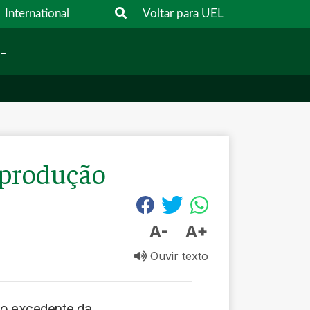
International
Voltar para UEL
-
e produção
A-
A+
Ouvir texto
 o excedente da