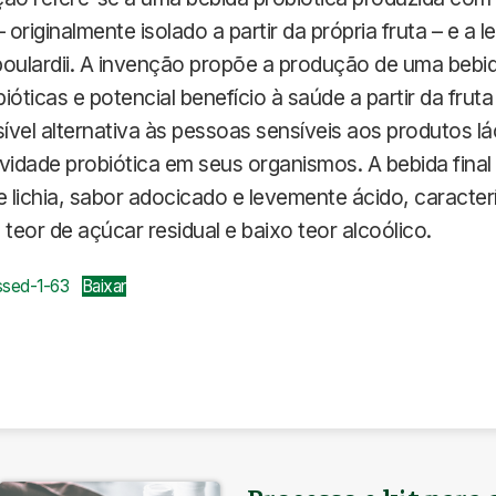
 – originalmente isolado a partir da própria fruta – e a 
ulardii. A invenção propõe a produção de uma bebi
ióticas e potencial benefício à saúde a partir da frut
vel alternativa às pessoas sensíveis aos produtos l
vidade probiótica em seus organismos. A bebida fina
e lichia, sabor adocicado e levemente ácido, caracterí
 teor de açúcar residual e baixo teor alcoólico.
ssed-1-63
Baixar