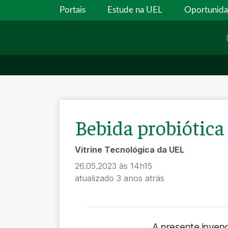
Portais
Estude na UEL
Oportunid
Bebida probiótica 
Vitrine Tecnológica da UEL
26.05.2023 às 14h15
atualizado 3 anos atrás
A presente inven