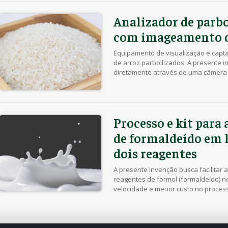
sua associação, dando origem aos [
Analizador de parbo
com imageamento d
Equipamento de visualização e capta
de arroz parboilizados. A presente 
diretamente através de uma câmera de
rápido e eficiente compartilhamento
poderá ser feita simultaneamente por
bem como permitir a criação de […]
Processo e kit para 
de formaldeído em l
dois reagentes
A presente invenção busca facilitar a
reagentes de formol (formaldeído) no
velocidade e menor custo no processo
meios de nutrientes da população, 
química para avaliar a presença de s
Desse […]