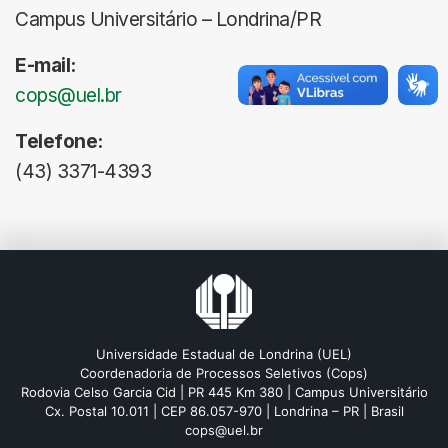
Campus Universitário – Londrina/PR
E-mail:
cops@uel.br
Telefone:
(43) 3371-4393
Universidade Estadual de Londrina (UEL)
Coordenadoria de Processos Seletivos (Cops)
Rodovia Celso Garcia Cid | PR 445 Km 380 | Campus Universitário
Cx. Postal 10.011 | CEP 86.057-970 | Londrina – PR | Brasil
cops@uel.br