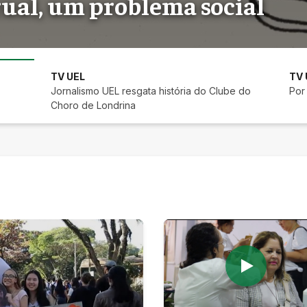
ual, um problema social
ndrina
TV UEL
TV 
Jornalismo UEL resgata história do Clube do
Por
Choro de Londrina