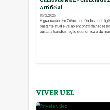
Artificial
10/12/2025
A graduação em Ciência de Dados e Inteligênc
bastante atual e vai ao encontro da necessi
busca a transformação econômica e do mer
fomento do setor de Tecnologia da Informação. #vesti
#ciênciadedados #ia #universidade #uel
VIVER UEL