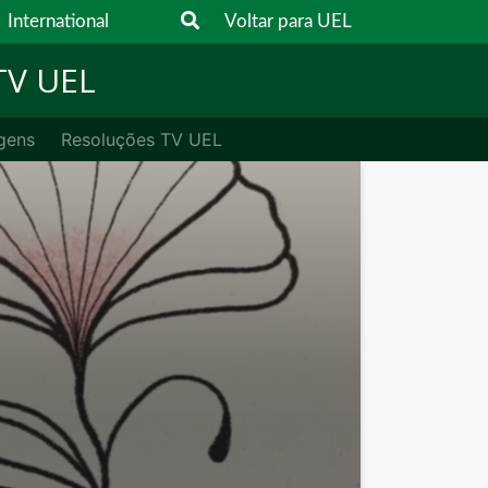
International
Voltar para UEL
 TV UEL
gens
Resoluções TV UEL