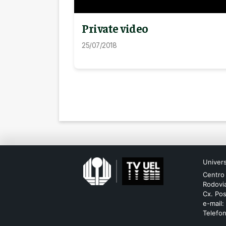
Private video
25/07/2018
Univer
Centro
Rodovia
Cx. Pos
e-mail:
Telefo