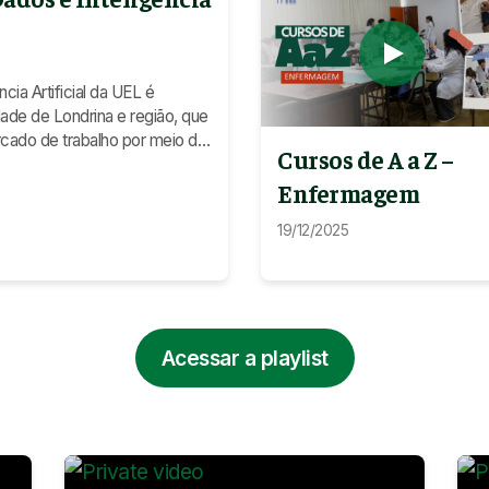
ia Artificial da UEL é
dade de Londrina e região, que
cado de trabalho por meio do
Cursos de A a Z –
bular
Enfermagem
19/12/2025
Acessar a playlist