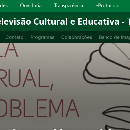
ades
Ouvidoria
Transparência
eProtocolo
levisão Cultural e Educativa
-
Contato
Programas
Colaborações
Banco de Ima
resgata história do Clube