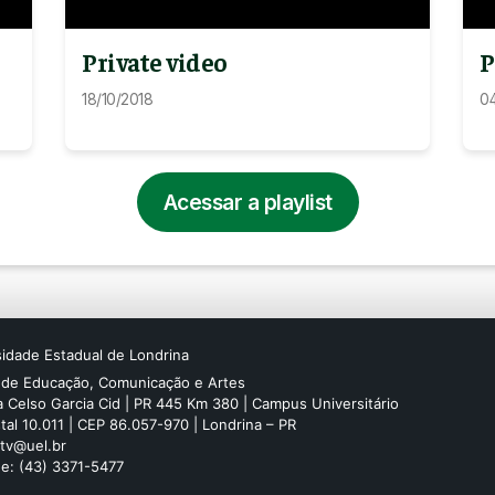
Private video
P
18/10/2018
04
Acessar a playlist
sidade Estadual de Londrina
 de Educação, Comunicação e Artes
 Celso Garcia Cid | PR 445 Km 380 | Campus Universitário
tal 10.011 | CEP 86.057-970 | Londrina – PR
 tv@uel.br
ne: (43) 3371-5477