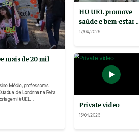
HU UEL promove
saúde e bem-estar 
Expo Londrina
17/04/2026
be mais de 20 mil
ino Médio, professores,
tadual de Londrina na Feira
Private video
15/04/2026