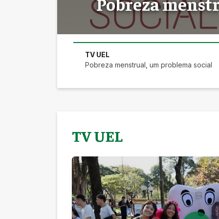
Pobreza menstr
do Choro de Lo
TV UEL
Pobreza menstrual, um problema social
TV UEL