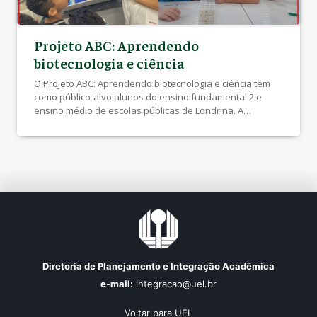
Projeto ABC: Aprendendo
biotecnologia e ciência
O Projeto ABC: Aprendendo biotecnologia e ciência tem
como público-alvo alunos do ensino fundamental 2 e
ensino médio de escolas públicas de Londrina. A
finalidade do projeto é divulgar a biotecnologia e
demonstrar sua presença e importância no cotidiano dos
indivíduos. Além de, apresentar a Universidade Estadual
de Londrina como uma fonte de pesquisas em […]
Diretoria de Planejamento e Integração Acadêmica
e-mail:
integracao@uel.br
Voltar para UEL