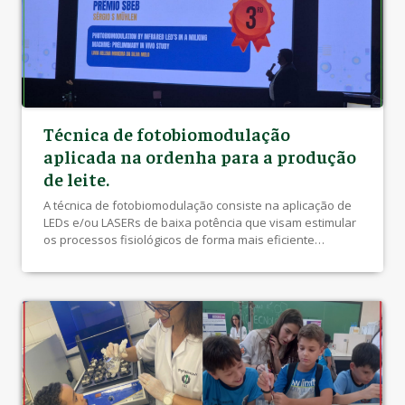
Técnica de fotobiomodulação
aplicada na ordenha para a produção
de leite.
A técnica de fotobiomodulação consiste na aplicação de
LEDs e/ou LASERs de baixa potência que visam estimular
os processos fisiológicos de forma mais eficiente
auxiliando nas injúrias celulares devido ao aumento da
vascularidade local. Classificada como uma tecnologia
“limpa” pois não deixa resíduos, no animal e no
ambiente, consequentemente, sem a necessidade de
tempo de […]