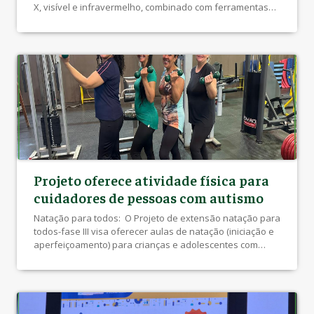
X, visível e infravermelho, combinado com ferramentas
de aprendizado de máquina para determinar de forma
rápida os atributos de fertilidade do solo e parâmetros
nutricionais de plantas. A meta é oferecer versatilidade e
rapidez para aplicação na […]
Projeto oferece atividade física para
cuidadores de pessoas com autismo
Natação para todos: O Projeto de extensão natação para
todos-fase III visa oferecer aulas de natação (iniciação e
aperfeiçoamento) para crianças e adolescentes com
deficiência com deficiência motora, intelectual, visual ou
múltipla. As aulas acontecerão três vezes por semana e
espera-se atender ao menos 50 crianças. Para tanto,
será realizada ampla divulgação junto ás instituições […]