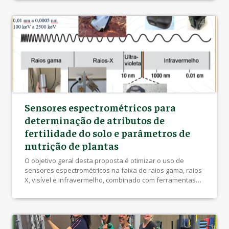
Suhaila Smaili, do Departamento de Fisioterapia. A
produção visa ampliar o conhecimento sobre a doença,
abordando os desafios enfrentados pelos pacientes e a
importância da atuação de equipes […]
Sensores espectrométricos para
determinação de atributos de
fertilidade do solo e parâmetros de
nutrição de plantas
O objetivo geral desta proposta é otimizar o uso de
sensores espectrométricos na faixa de raios gama, raios
X, visível e infravermelho, combinado com ferramentas
de aprendizado de máquina para determinar de forma
rápida os atributos de fertilidade do solo e parâmetros
nutricionais de plantas. A meta é oferecer versatilidade e
rapidez para aplicação na […]