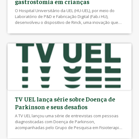
gastrostomia em crianças
O Hospital Universitário da UEL (HU-UEL), por meio do
Laboratório de P&D e Fabricação Digital (Fab.i HU),
desenvolveu o dispositivo de Rinck, uma inovação que
aprimora o uso de sondas de gastrostomia em pacientes
pediátricos. Idealizado pela enfermeira Irene de Lazari,
do Pronto-Socorro Pediátrico do HU, em colaboração com
o designer José Vicentin, o dispositivo […]
TV UEL lança série sobre Doença de
Parkinson e seus desafios
A TV UEL lançou uma série de entrevistas com pessoas
diagnosticadas com Doença de Parkinson,
acompanhadas pelo Grupo de Pesquisa em Fisioterapia
Neurofuncional (GPFIN), coordenado pela professora