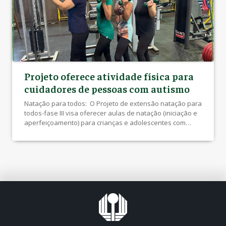
Projeto oferece atividade física para
cuidadores de pessoas com autismo
Natação para todos: O Projeto de extensão natação para
todos-fase III visa oferecer aulas de natação (iniciação e
aperfeiçoamento) para crianças e adolescentes com
deficiência com deficiência motora, intelectual, visual ou
múltipla. As aulas acontecerão três vezes por semana e
espera-se atender ao menos 50 crianças. Para tanto,
será realizada ampla divulgação junto ás instituições […]